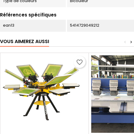
Type de couleurs
Bicouleur
Références spécifiques
ean13
5414729049212
VOUS AIMEREZ AUSSI
<
>
favorite_border