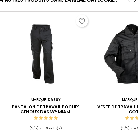
<
>
favorite_border
MARQUE:
DASSY
MARQUE
PANTALON DE TRAVAIL POCHES
VESTE DE TRAVAI
GENOUX DASSY® MIAMI
CO
(
5
/
5
) sur
3
note(s)
(
5
/
5
) sur