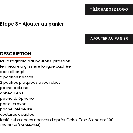
TÉLÉCHARGEZ LOGO
Etape 3 - Ajouter au panier
AJOUTER AU PANIER
DESCRIPTION
taille réglable par boutons-pression
fermeture à glissière longue cachée
dos rallongé
2 poches basses
2 poches plaquées avec rabat
poche poitrine
anneau en D
poche téléphone
porte-crayon
poche intérieure
coutures doubles
testé substances nocives d'après Oeko-Tex® Standard 100
(0910058/Centexbel)