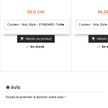
Prix
Prix
59,12 CHF
65,2
Détails du produit
Détails




En stock
En 
Avis
Soyez le premier à donner votre avis !