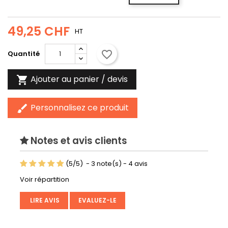
49,25 CHF
HT
favorite_border
Quantité
Ajouter au panier / devis

Personnalisez ce produit
brush
Notes et avis clients
(
5
/
5
)
-
3
note(s) -
4
avis
Voir répartition
LIRE AVIS
EVALUEZ-LE