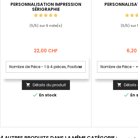
PERSONNALISATION IMPRESSION
PERSONNALISA
SÉRIGRAPHIE
(
5
/
5
) sur
6
note(s)
(
5
/
5
) sur
Prix
Prix
22,00 CHF
6,20
Détails du produit
Détails




En stock
En 
4 AUTRES PRODUITS DANS LA MÊME CATÉGORIE :