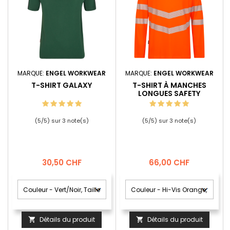
MARQUE:
ENGEL WORKWEAR
MARQUE:
ENGEL WORKWEAR
T-SHIRT GALAXY
T-SHIRT À MANCHES
LONGUES SAFETY
(
5
/
5
) sur
3
note(s)
(
5
/
5
) sur
3
note(s)
Prix
Prix
30,50 CHF
66,00 CHF
Détails du produit
Détails du produit

