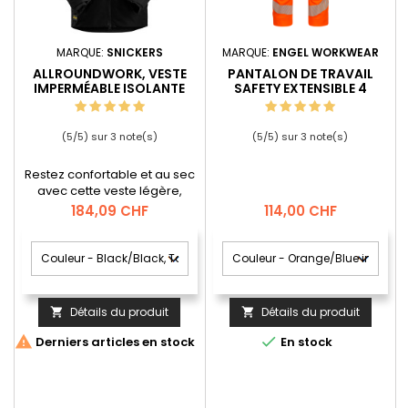
MARQUE:
SNICKERS
MARQUE:
ENGEL WORKWEAR
ALLROUNDWORK, VESTE
PANTALON DE TRAVAIL
IMPERMÉABLE ISOLANTE
SAFETY EXTENSIBLE 4
DIRECTIONS
(
5
/
5
) sur
3
note(s)
(
5
/
5
) sur
3
note(s)
Restez confortable et au sec
avec cette veste légère,
isolante et imperméable.
Prix
Prix
184,09 CHF
114,00 CHF
Conçue pour vous protéger
par tous les temps, en tissu
durable pour un usage
quotidien, elle est dotée
d’une capuche repliable et
amovible. Isolation pour plus
Détails du produit
Détails du produit


de chaleur et de confort
Tissu double couche


Derniers articles en stock
En stock
imperméable avec coutures
collées Patte intérieure
repliée sur le devant...