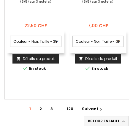
(
5
/
5
) sur
3
note(s)
(
5
/
5
) sur
3
note(s)
Prix
Prix
22,50 CHF
7,00 CHF
Détails du produit
Détails du produit




En stock
En stock
…
1
2
3
120
Suivant

RETOUR EN HAUT
