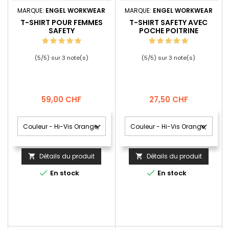
MARQUE:
ENGEL WORKWEAR
MARQUE:
ENGEL WORKWEAR
T-SHIRT POUR FEMMES
T-SHIRT SAFETY AVEC
SAFETY
POCHE POITRINE
(
5
/
5
) sur
3
note(s)
(
5
/
5
) sur
3
note(s)
Prix
Prix
59,00 CHF
27,50 CHF
Détails du produit
Détails du produit




En stock
En stock