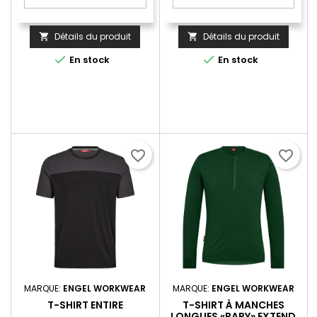
Détails du produit
Détails du produit




En stock
En stock
favorite_border
favorite_border
MARQUE:
ENGEL WORKWEAR
MARQUE:
ENGEL WORKWEAR
T-SHIRT ENTIRE
T-SHIRT À MANCHES
LONGUES «PAPY» EXTEND