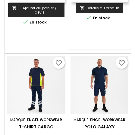
Ajouter au panier /
Détails du produit


devis

En stock

En stock
favorite_border
favorite_border
MARQUE:
ENGEL WORKWEAR
MARQUE:
ENGEL WORKWEAR
T-SHIRT CARGO
POLO GALAXY