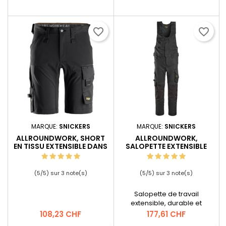
favorite_border
favorite_border
MARQUE:
SNICKERS
MARQUE:
SNICKERS
ALLROUNDWORK, SHORT
ALLROUNDWORK,
EN TISSU EXTENSIBLE DANS
SALOPETTE EXTENSIBLE
4 DIRECTIONS
(
5
/
5
) sur
3
note(s)
(
5
/
5
) sur
3
note(s)
Salopette de travail
extensible, durable et
confortable avec des
Prix
Prix
108,23 CHF
177,61 CHF
renforts en CORDURA® et de