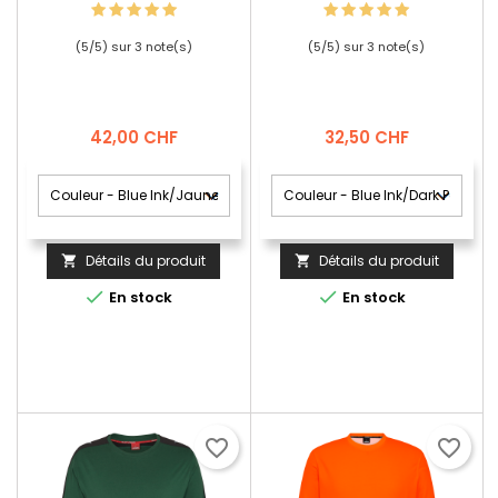
(
5
/
5
) sur
3
note(s)
(
5
/
5
) sur
3
note(s)
Prix
Prix
42,00 CHF
32,50 CHF
Détails du produit
Détails du produit




En stock
En stock
favorite_border
favorite_border