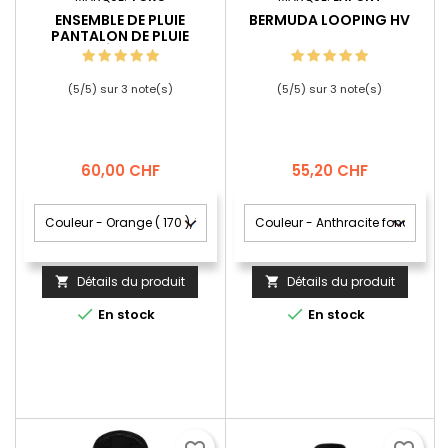
ENSEMBLE DE PLUIE
BERMUDA LOOPING HV
PANTALON DE PLUIE
IMPERMÉABLE HAUTE
VISIBILITÉ + VESTE DE PLUIE
ÉTÉ
(
5
/
5
) sur
3
note(s)
(
5
/
5
) sur
3
note(s)
Prix
Prix
60,00 CHF
55,20 CHF
Détails du produit
Détails du produit




En stock
En stock