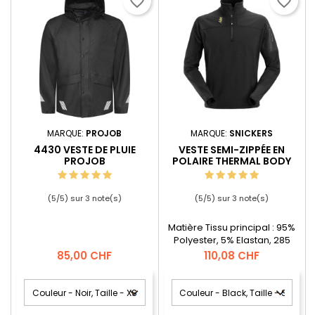
favorite_border
favorite_border
MARQUE:
PROJOB
MARQUE:
SNICKERS
4430 VESTE DE PLUIE
VESTE SEMI-ZIPPÉE EN
PROJOB
POLAIRE THERMAL BODY
MAPPING
(
5
/
5
) sur
3
note(s)
(
5
/
5
) sur
3
note(s)
Matière Tissu principal : 95%
Polyester, 5% Elastan, 285
g/m². Contraste : 100%
Prix
Prix
85,00 CHF
110,08 CHF
Polyester, 120 g/m²