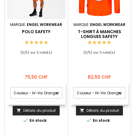
MARQUE:
ENGEL WORKWEAR
MARQUE:
ENGEL WORKWEAR
POLO SAFETY
T-SHIRT À MANCHES
LONGUES SAFETY
(
5
/
5
) sur
3
note(s)
(
5
/
5
) sur
3
note(s)
Prix
Prix
75,50 CHF
82,50 CHF
Détails du produit
Détails du produit




En stock
En stock