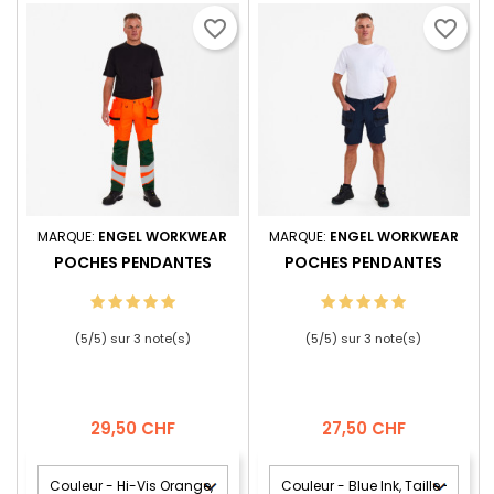
favorite_border
favorite_border
MARQUE:
ENGEL WORKWEAR
MARQUE:
ENGEL WORKWEAR
POCHES PENDANTES
POCHES PENDANTES
(
5
/
5
) sur
3
note(s)
(
5
/
5
) sur
3
note(s)
Prix
Prix
29,50 CHF
27,50 CHF