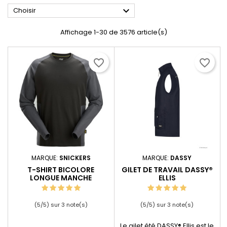

Choisir
Affichage 1-30 de 3576 article(s)
favorite_border
favorite_border
MARQUE:
SNICKERS
MARQUE:
DASSY
T-SHIRT BICOLORE
GILET DE TRAVAIL DASSY®
LONGUE MANCHE
ELLIS
(
5
/
5
) sur
3
note(s)
(
5
/
5
) sur
3
note(s)
Le gilet été DASSY® Ellis est le