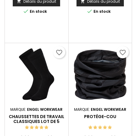
Détails du produit
Détails du produit




En stock
En stock
favorite_border
favorite_border
MARQUE:
ENGEL WORKWEAR
MARQUE:
ENGEL WORKWEAR
CHAUSSETTES DE TRAVAIL
PROTÈGE-COU
CLASSIQUES LOT DE 5