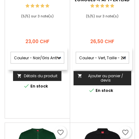
(
5
/
5
) sur
3
note(s)
(
5
/
5
) sur
3
note(s)
Prix
Prix
23,00 CHF
26,50 CHF
Détails du produit
Ajouter au panier /


devis

En stock

En stock
favorite_border
favorite_border