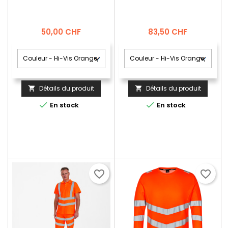
Prix
Prix
50,00 CHF
83,50 CHF
Détails du produit
Détails du produit




En stock
En stock
favorite_border
favorite_border