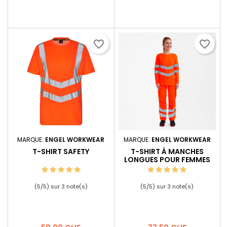
favorite_border
favorite_border
MARQUE:
ENGEL WORKWEAR
MARQUE:
ENGEL WORKWEAR
T-SHIRT SAFETY
T-SHIRT À MANCHES
LONGUES POUR FEMMES
SAFETY
(
5
/
5
) sur
3
note(s)
(
5
/
5
) sur
3
note(s)