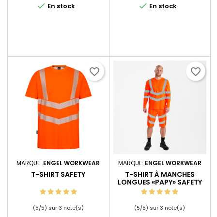


En stock
En stock
favorite_border
favorite_border
MARQUE:
ENGEL WORKWEAR
MARQUE:
ENGEL WORKWEAR
T-SHIRT SAFETY
T-SHIRT À MANCHES
LONGUES «PAPY» SAFETY
(
5
/
5
) sur
3
note(s)
(
5
/
5
) sur
3
note(s)