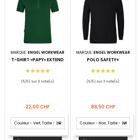
MARQUE:
ENGEL WORKWEAR
MARQUE:
ENGEL WORKWEAR
T-SHIRT «PAPY» EXTEND
POLO SAFETY+
(
5
/
5
) sur
3
note(s)
(
5
/
5
) sur
3
note(s)
Prix
Prix
22,00 CHF
88,50 CHF