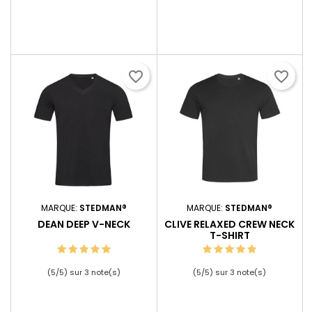
favorite_border
favorite_border
MARQUE:
STEDMAN®
MARQUE:
STEDMAN®
DEAN DEEP V-NECK
CLIVE RELAXED CREW NECK
T-SHIRT
(
5
/
5
) sur
3
note(s)
(
5
/
5
) sur
3
note(s)