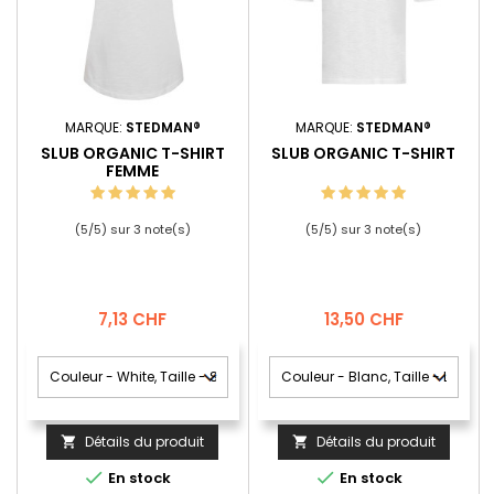
MARQUE:
STEDMAN®
MARQUE:
STEDMAN®
SLUB ORGANIC T-SHIRT
SLUB ORGANIC T-SHIRT
FEMME
(
5
/
5
) sur
3
note(s)
(
5
/
5
) sur
3
note(s)
Prix
Prix
7,13 CHF
13,50 CHF
Détails du produit
Détails du produit




En stock
En stock