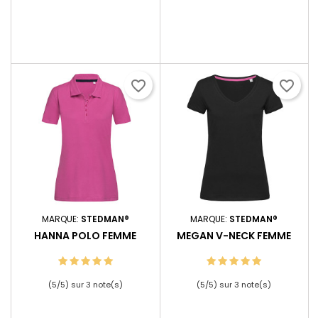
favorite_border
favorite_border
MARQUE:
STEDMAN®
MARQUE:
STEDMAN®
HANNA POLO FEMME
MEGAN V-NECK FEMME
(
5
/
5
) sur
3
note(s)
(
5
/
5
) sur
3
note(s)