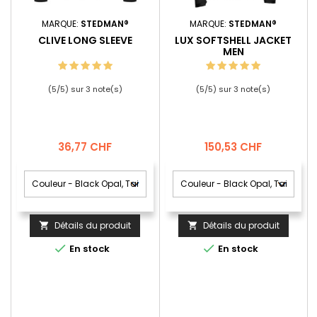
MARQUE:
STEDMAN®
MARQUE:
STEDMAN®
CLIVE LONG SLEEVE
LUX SOFTSHELL JACKET
MEN
(
5
/
5
) sur
3
note(s)
(
5
/
5
) sur
3
note(s)
Prix
Prix
36,77 CHF
150,53 CHF
Détails du produit
Détails du produit




En stock
En stock