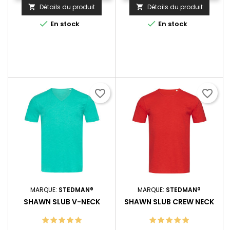
Détails du produit
Détails du produit




En stock
En stock
favorite_border
favorite_border
MARQUE:
STEDMAN®
MARQUE:
STEDMAN®
SHAWN SLUB V-NECK
SHAWN SLUB CREW NECK