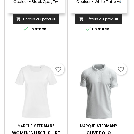
Détails du produit
Détails du produit




En stock
En stock
favorite_border
favorite_border
MARQUE:
STEDMAN®
MARQUE:
STEDMAN®
WOMEN´S LUX T-SHIRT
CLIVE POLO