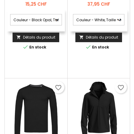
Prix
Prix
15,25 CHF
37,95 CHF
Détails du produit
Détails du produit




En stock
En stock
favorite_border
favorite_border