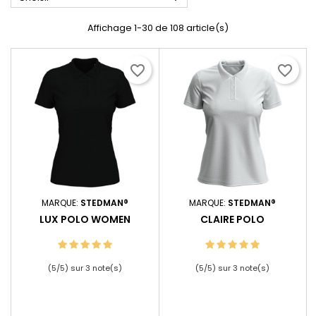
Affichage 1-30 de 108 article(s)
favorite_border
favorite_border
MARQUE:
STEDMAN®
MARQUE:
STEDMAN®
LUX POLO WOMEN
CLAIRE POLO
(
5
/
5
) sur
3
note(s)
(
5
/
5
) sur
3
note(s)