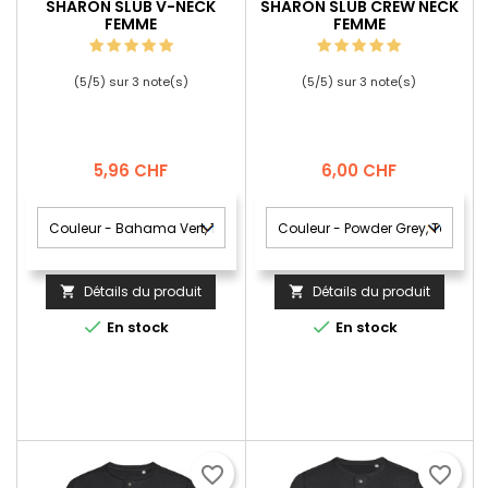
SHARON SLUB V-NECK
SHARON SLUB CREW NECK
FEMME
FEMME
(
5
/
5
) sur
3
note(s)
(
5
/
5
) sur
3
note(s)
Prix
Prix
5,96 CHF
6,00 CHF
Détails du produit
Détails du produit




En stock
En stock
favorite_border
favorite_border