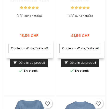
(
5
/
5
) sur
3
note(s)
(
5
/
5
) sur
3
note(s)
Prix
Prix
18,06 CHF
41,66 CHF
Détails du produit
Détails du produit




En stock
En stock
favorite_border
favorite_border