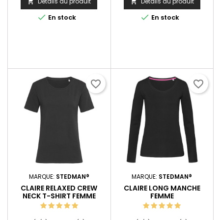
Détails du produit
Détails du produit




En stock
En stock
favorite_border
favorite_border
MARQUE:
STEDMAN®
MARQUE:
STEDMAN®
CLAIRE RELAXED CREW
CLAIRE LONG MANCHE
NECK T-SHIRT FEMME
FEMME