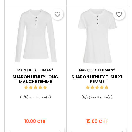
favorite_border
favorite_border
MARQUE:
STEDMAN®
MARQUE:
STEDMAN®
SHARON HENLEY LONG
SHARON HENLEY T-SHIRT
MANCHE FEMME
FEMME
(
5
/
5
) sur
3
note(s)
(
5
/
5
) sur
3
note(s)
Prix
Prix
18,88 CHF
15,00 CHF