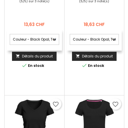
(
5
/
5
) sur
3
note(s)
(
5
/
5
) sur
3
note(s)
Prix
Prix
13,63 CHF
18,63 CHF
Détails du produit
Détails du produit




En stock
En stock
favorite_border
favorite_border