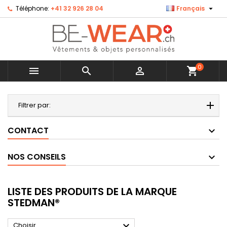

Téléphone:
+41 32 926 28 04
Français
0



shopping_cart
MENU
Filtrer par:
CONTACT
NOS CONSEILS
LISTE DES PRODUITS DE LA MARQUE
STEDMAN®

Choisir