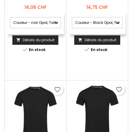
Prix
Prix
14,06 CHF
14,75 CHF
Détails du produit
Détails du produit




En stock
En stock
favorite_border
favorite_border