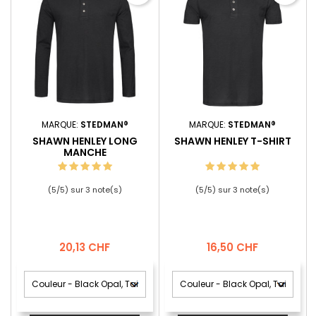
MARQUE:
STEDMAN®
MARQUE:
STEDMAN®
SHAWN HENLEY LONG
SHAWN HENLEY T-SHIRT
MANCHE
(
5
/
5
) sur
3
note(s)
(
5
/
5
) sur
3
note(s)
Prix
Prix
20,13 CHF
16,50 CHF