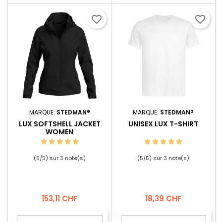
favorite_border
favorite_border
MARQUE:
STEDMAN®
MARQUE:
STEDMAN®
LUX SOFTSHELL JACKET
UNISEX LUX T-SHIRT
WOMEN
(
5
/
5
) sur
3
note(s)
(
5
/
5
) sur
3
note(s)
Prix
Prix
153,11 CHF
18,39 CHF