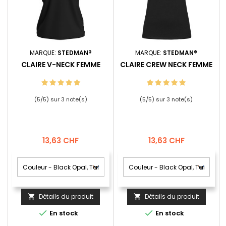
MARQUE:
STEDMAN®
MARQUE:
STEDMAN®
CLAIRE V-NECK FEMME
CLAIRE CREW NECK FEMME
(
5
/
5
) sur
3
note(s)
(
5
/
5
) sur
3
note(s)
Prix
Prix
13,63 CHF
13,63 CHF
Détails du produit
Détails du produit




En stock
En stock