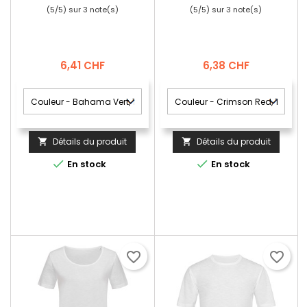
(
5
/
5
) sur
3
note(s)
(
5
/
5
) sur
3
note(s)
Prix
Prix
6,41 CHF
6,38 CHF
Détails du produit
Détails du produit




En stock
En stock
favorite_border
favorite_border