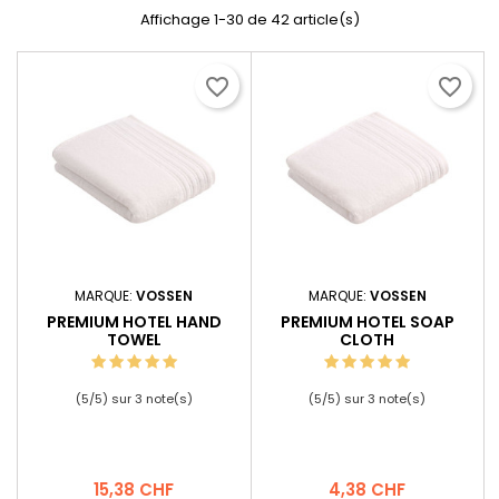
Affichage 1-30 de 42 article(s)
favorite_border
favorite_border
MARQUE:
VOSSEN
MARQUE:
VOSSEN
PREMIUM HOTEL HAND
PREMIUM HOTEL SOAP
TOWEL
CLOTH
(
5
/
5
) sur
3
note(s)
(
5
/
5
) sur
3
note(s)
Prix
Prix
15,38 CHF
4,38 CHF