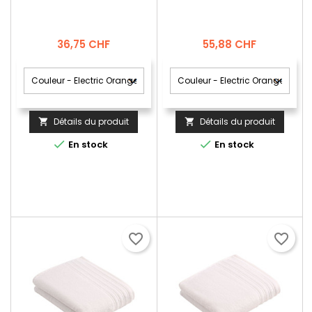
Prix
Prix
36,75 CHF
55,88 CHF
Détails du produit
Détails du produit




En stock
En stock
favorite_border
favorite_border