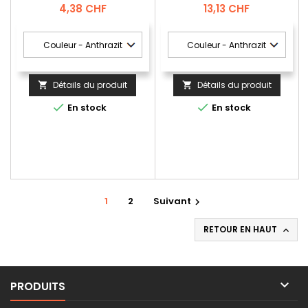
Prix
Prix
4,38 CHF
13,13 CHF
Détails du produit
Détails du produit




En stock
En stock
1
2
Suivant

RETOUR EN HAUT


PRODUITS