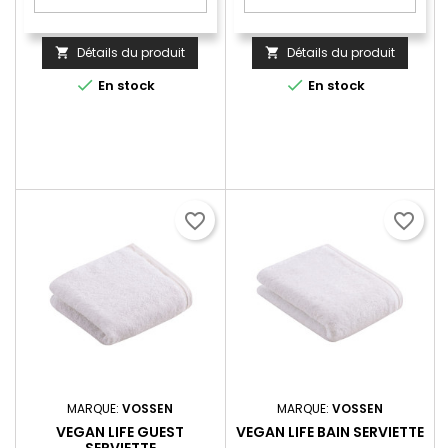
Détails du produit
Détails du produit




En stock
En stock
favorite_border
favorite_border
MARQUE:
VOSSEN
MARQUE:
VOSSEN
VEGAN LIFE GUEST
VEGAN LIFE BAIN SERVIETTE