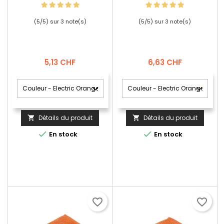
(
5
/
5
) sur
3
note(s)
(
5
/
5
) sur
3
note(s)
Prix
Prix
5,13 CHF
6,63 CHF
Détails du produit
Détails du produit




En stock
En stock
favorite_border
favorite_border