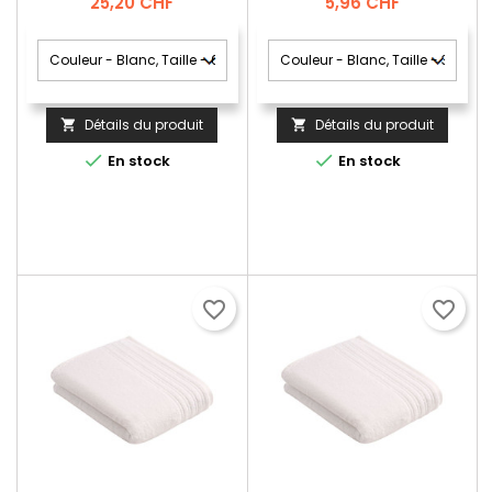
Prix
Prix
25,20 CHF
5,96 CHF
Détails du produit
Détails du produit




En stock
En stock
favorite_border
favorite_border