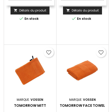
Détails du produit
Détails du produit




En stock
En stock
favorite_border
favorite_border
MARQUE:
VOSSEN
MARQUE:
VOSSEN
TOMORROW MITT
TOMORROW FACE TOWEL