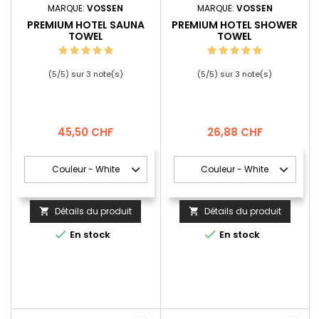
MARQUE:
VOSSEN
MARQUE:
VOSSEN
PREMIUM HOTEL SAUNA
PREMIUM HOTEL SHOWER
TOWEL
TOWEL
(
5
/
5
) sur
3
note(s)
(
5
/
5
) sur
3
note(s)
Prix
Prix
45,50 CHF
26,88 CHF
Détails du produit
Détails du produit




En stock
En stock