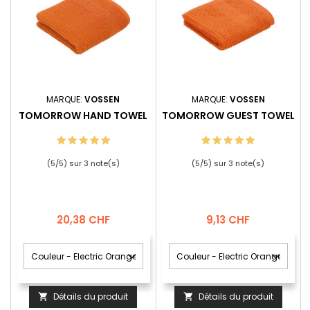
MARQUE:
VOSSEN
MARQUE:
VOSSEN
TOMORROW HAND TOWEL
TOMORROW GUEST TOWEL
(
5
/
5
) sur
3
note(s)
(
5
/
5
) sur
3
note(s)
Prix
Prix
20,38 CHF
9,13 CHF
Détails du produit
Détails du produit

