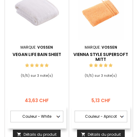
MARQUE:
VOSSEN
MARQUE:
VOSSEN
VEGAN LIFE BAIN SHEET
VIENNA STYLE SUPERSOFT
MITT
(
5
/
5
) sur
3
note(s)
(
5
/
5
) sur
3
note(s)
Prix
Prix
43,63 CHF
5,13 CHF
Détails du produit
Détails du produit

