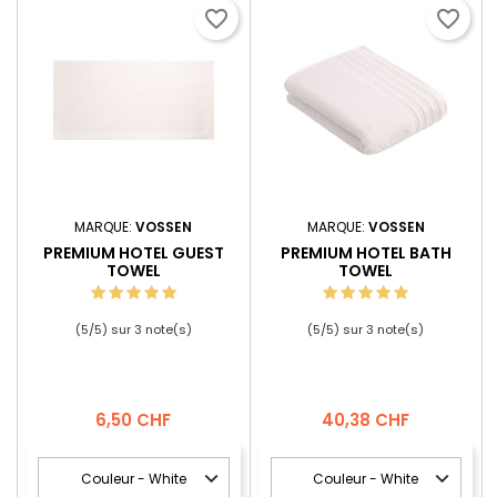
favorite_border
favorite_border
MARQUE:
VOSSEN
MARQUE:
VOSSEN
PREMIUM HOTEL GUEST
PREMIUM HOTEL BATH
TOWEL
TOWEL
(
5
/
5
) sur
3
note(s)
(
5
/
5
) sur
3
note(s)
Prix
Prix
6,50 CHF
40,38 CHF