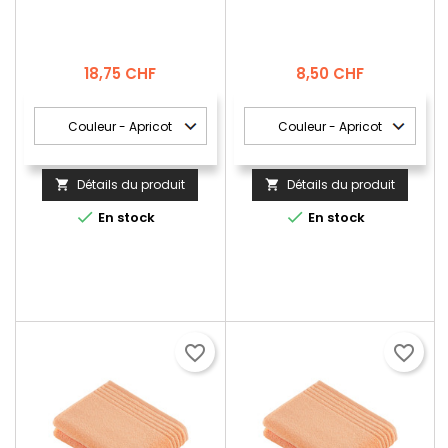
Prix
Prix
18,75 CHF
8,50 CHF
Détails du produit
Détails du produit




En stock
En stock
favorite_border
favorite_border