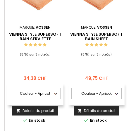
MARQUE:
VOSSEN
MARQUE:
VOSSEN
VIENNA STYLE SUPERSOFT
VIENNA STYLE SUPERSOFT
BAIN SERVIETTE
BAIN SHEET
(
5
/
5
) sur
3
note(s)
(
5
/
5
) sur
3
note(s)
Prix
Prix
34,38 CHF
49,75 CHF
Détails du produit
Détails du produit




En stock
En stock