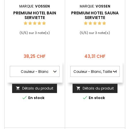
MARQUE:
VOSSEN
MARQUE:
VOSSEN
PREMIUM HOTEL BAIN
PREMIUM HOTEL SAUNA
SERVIETTE
SERVIETTE
(
5
/
5
) sur
3
note(s)
(
5
/
5
) sur
3
note(s)
Prix
Prix
38,25 CHF
43,31 CHF
Détails du produit
Détails du produit




En stock
En stock