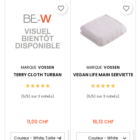
favorite_border
favorite_border
MARQUE:
VOSSEN
MARQUE:
VOSSEN
TERRY CLOTH TURBAN
VEGAN LIFE MAIN SERVIETTE
(
5
/
5
) sur
3
note(s)
(
5
/
5
) sur
3
note(s)
Prix
Prix
11,00 CHF
16,13 CHF