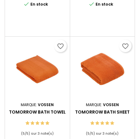


En stock
En stock
favorite_border
favorite_border
MARQUE:
VOSSEN
MARQUE:
VOSSEN
TOMORROW BATH TOWEL
TOMORROW BATH SHEET
(
5
/
5
) sur
3
note(s)
(
5
/
5
) sur
3
note(s)