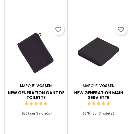
favorite_border
favorite_border
MARQUE:
VOSSEN
MARQUE:
VOSSEN
NEW GENERATION GANT DE
NEW GENERATION MAIN
TOILETTE
SERVIETTE
(
5
/
5
) sur
3
note(s)
(
5
/
5
) sur
3
note(s)