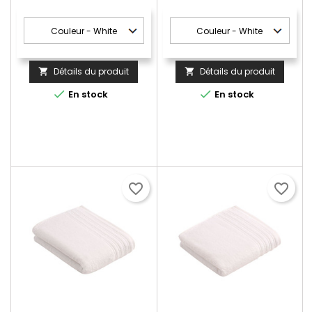
Détails du produit
Détails du produit




En stock
En stock
favorite_border
favorite_border