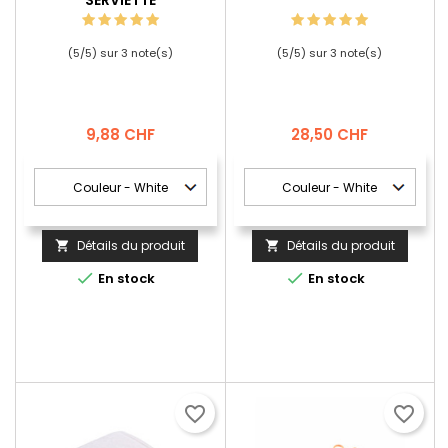
SERVIETTE
(
5
/
5
) sur
3
note(s)
(
5
/
5
) sur
3
note(s)
Prix
Prix
9,88 CHF
28,50 CHF
Détails du produit
Détails du produit




En stock
En stock
favorite_border
favorite_border