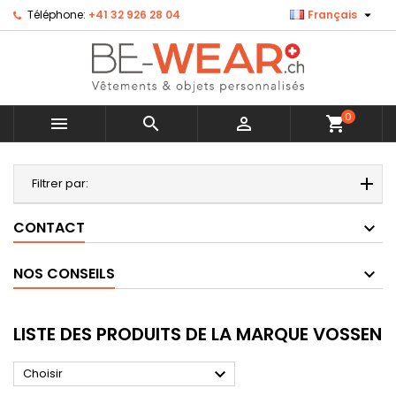

Téléphone:
+41 32 926 28 04
Français
0



shopping_cart
MENU
Filtrer par:
CONTACT
NOS CONSEILS
LISTE DES PRODUITS DE LA MARQUE VOSSEN

Choisir