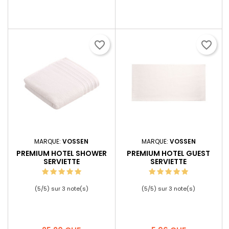
favorite_border
favorite_border
MARQUE:
VOSSEN
MARQUE:
VOSSEN
PREMIUM HOTEL SHOWER
PREMIUM HOTEL GUEST
SERVIETTE
SERVIETTE
(
5
/
5
) sur
3
note(s)
(
5
/
5
) sur
3
note(s)