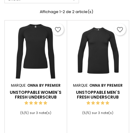
Affichage 1-2 de 2 article(s)
favorite_border
favorite_border
MARQUE:
ONNA BY PREMIER
MARQUE:
ONNA BY PREMIER
UNSTOPPABLE WOMEN´S
UNSTOPPABLE MEN´S
FRESH UNDERSCRUB
FRESH UNDERSCRUB
BASELAYER
BASELAYER
(
5
/
5
) sur
3
note(s)
(
5
/
5
) sur
3
note(s)