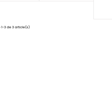
d idéales pour être
niveaux sonores...
optimale 
utilisées...
 1-3 de 3 article(s)