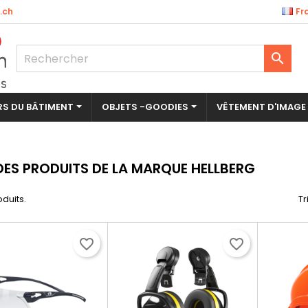
.ch
Fr

ERS DU BÂTIMENT
OBJETS -GOODIES
VÊTEMENT D'IMAGE
 DES PRODUITS DE LA MARQUE HELLBERG
oduits.
Tr
favorite_border
favorite_border