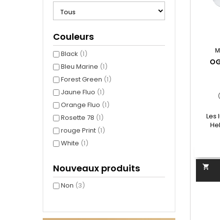
Couleurs
M
Black
(1)
OG
Bleu Marine
(1)
Forest Green
(1)
Jaune Fluo
(1)
Orange Fluo
(1)
Les 
Rosette 78
(1)
He
rouge Print
(1)
devie
matiè
White
(1)
confort
sécu
Nouveaux produits

montur
revêt
Non
(3)
sont di
de ve
dive
forme m