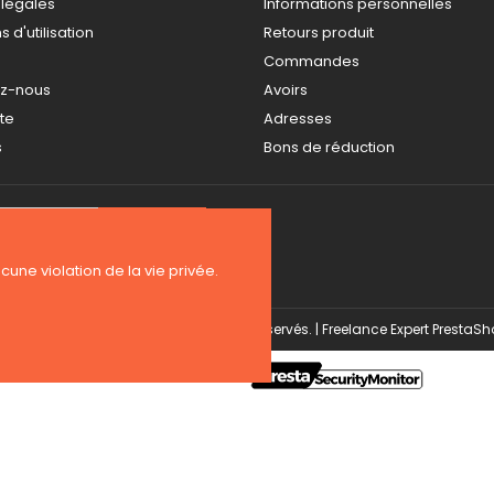
 légales
Informations personnelles
 d'utilisation
Retours produit
Commandes
ez-nous
Avoirs
ite
Adresses
s
Bons de réduction
ucune violation de la vie privée.
Copyright 2026 BE-WEAR. Tous droits réservés. | Freelance Expert PrestaS
Surveillance de la sécurité par