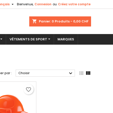

ançais
Bienvenue,
Connexion
ou
Créez votre compte
shopping_cart
Panier:
0
Produits - 0,00 CHF
VÊTEMENTS DE SPORT
MARQUES



ier par :
Choisir
favorite_border