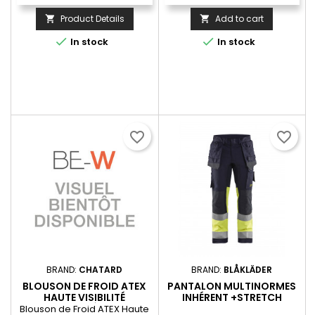
Product Details
Add to cart




In stock
In stock
favorite_border
favorite_border
BRAND:
CHATARD
BRAND:
BLÅKLÄDER
BLOUSON DE FROID ATEX
PANTALON MULTINORMES
HAUTE VISIBILITÉ
INHÉRENT +STRETCH
MULTINORMES À MANCHES
Blouson de Froid ATEX Haute