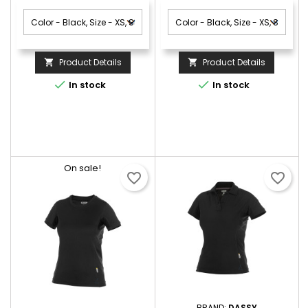
Product Details
Product Details




In stock
In stock
On sale!
favorite_border
favorite_border
BRAND:
DASSY