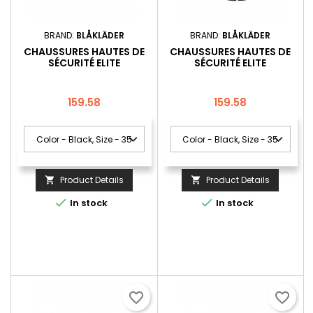
BRAND:
BLÅKLÄDER
BRAND:
BLÅKLÄDER
CHAUSSURES HAUTES DE
CHAUSSURES HAUTES DE
SÉCURITÉ ELITE
SÉCURITÉ ELITE
Price
Price
159.58
159.58
Product Details
Product Details




In stock
In stock
favorite_border
favorite_border