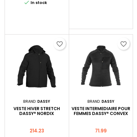

In stock
favorite_border
favorite_border
BRAND:
DASSY
BRAND:
DASSY
VESTE HIVER STRETCH
VESTE INTERMEDIAIRE POUR
DASSY® NORDIX
FEMMES DASSY® CONVEX
FEMME
Price
Price
214.23
71.99