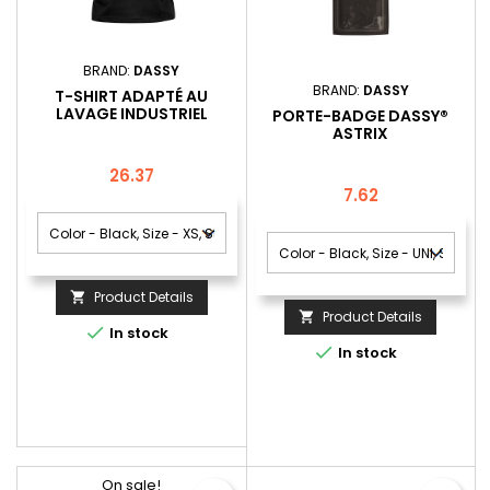
BRAND:
DASSY
BRAND:
DASSY
T-SHIRT ADAPTÉ AU
LAVAGE INDUSTRIEL
PORTE-BADGE DASSY®
DASSY® VICTOR
ASTRIX
Price
26.37
Price
7.62
Product Details

Product Details


In stock

In stock
On sale!