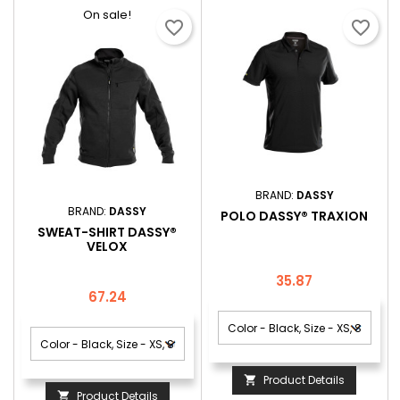
On sale!
favorite_border
favorite_border
BRAND:
DASSY
BRAND:
DASSY
POLO DASSY® TRAXION
SWEAT-SHIRT DASSY®
VELOX
Price
35.87
Price
67.24
Product Details

Product Details
