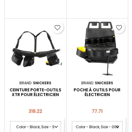
favorite_border
favorite_border
BRAND:
SNICKERS
BRAND:
SNICKERS
CEINTURE PORTE-OUTILS
POCHE À OUTILS POUR
XTR POUR ÉLECTRICIEN
ÉLECTRICIEN
Price
Price
318.22
77.71