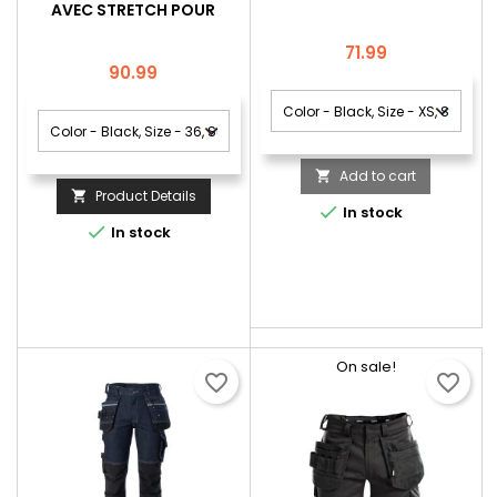
AVEC STRETCH POUR
FEMMES DASSY® HELIX
FEMME
Price
71.99
Price
90.99
Add to cart

Product Details


In stock

In stock
On sale!
favorite_border
favorite_border