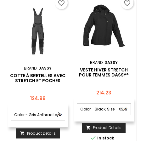
favorite_border
favorite_border
BRAND:
DASSY
BRAND:
DASSY
VESTE HIVER STRETCH
POUR FEMMES DASSY®
COTTE À BRETELLES AVEC
NORDIX FEMME
STRETCH ET POCHES
GENOUX DASSY® TRONIX
Price
214.23
Price
124.99
Product Details

Product Details


In stock