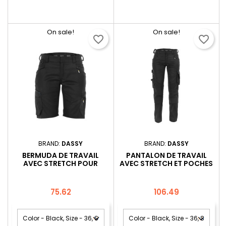
On sale!
On sale!
favorite_border
favorite_border
BRAND:
DASSY
BRAND:
DASSY
BERMUDA DE TRAVAIL
PANTALON DE TRAVAIL
AVEC STRETCH POUR
AVEC STRETCH ET POCHES
FEMMES DASSY® AXIS
GENOUX POUR FEMMES
FEMME
DASSY® DYNAX FEMME
Price
Price
75.62
106.49