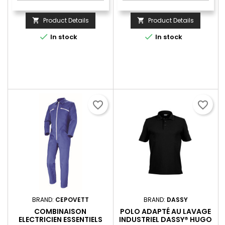
Product Details
Product Details




In stock
In stock
favorite_border
favorite_border
BRAND:
CEPOVETT
BRAND:
DASSY
COMBINAISON
POLO ADAPTÉ AU LAVAGE
ELECTRICIEN ESSENTIELS
INDUSTRIEL DASSY® HUGO