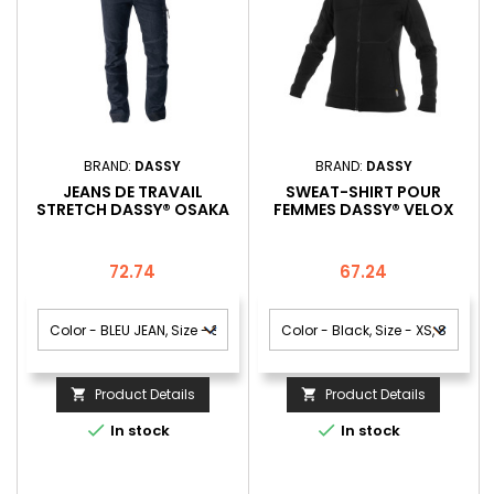
BRAND:
DASSY
BRAND:
DASSY
JEANS DE TRAVAIL
SWEAT-SHIRT POUR
STRETCH DASSY® OSAKA
FEMMES DASSY® VELOX
FEMME
Price
Price
72.74
67.24
Product Details
Product Details




In stock
In stock