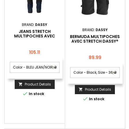
BRAND:
DASSY
BRAND:
DASSY
JEANS STRETCH
MULTIPOCHES AVEC
BERMUDA MULTIPOCHES
POCHES GENOUX DASSY®
AVEC STRETCH DASSY®
MELBOURNE
TRIX
Price
105.11
Price
89.99
Product Details

Product Details


In stock

In stock