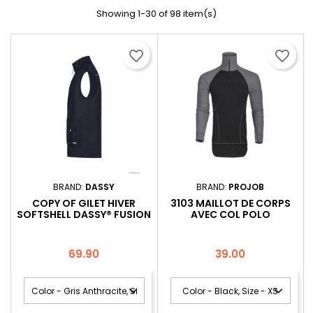
Showing 1-30 of 98 item(s)
favorite_border
favorite_border
BRAND:
DASSY
BRAND:
PROJOB
COPY OF GILET HIVER
3103 MAILLOT DE CORPS
SOFTSHELL DASSY® FUSION
AVEC COL POLO
Price
Price
69.90
39.00