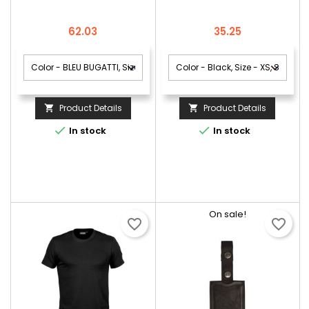
Price
Price
62.03
35.25
Product Details
Product Details




In stock
In stock
On sale!
favorite_border
favorite_border