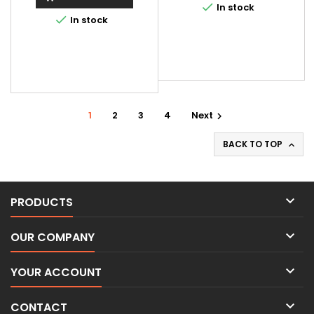

In stock

In stock
1
2
3
4
Next

BACK TO TOP


PRODUCTS

OUR COMPANY

YOUR ACCOUNT

CONTACT