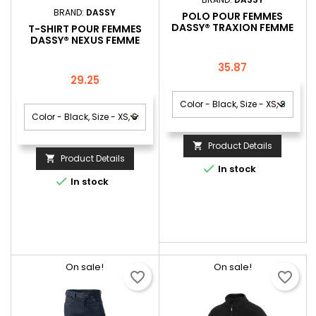
BRAND:
DASSY
POLO POUR FEMMES
DASSY® TRAXION FEMME
T-SHIRT POUR FEMMES
DASSY® NEXUS FEMME
Price
35.87
Price
29.25
Product Details

Product Details


In stock

In stock
On sale!
On sale!
favorite_border
favorite_border