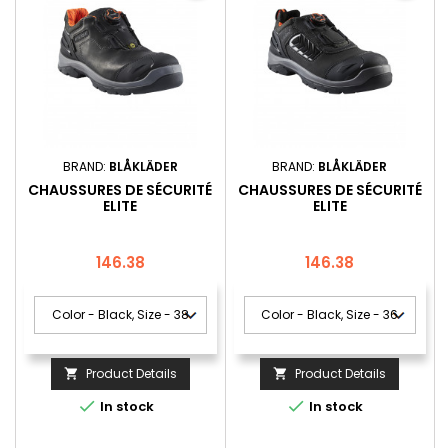
BRAND:
BLÅKLÄDER
BRAND:
BLÅKLÄDER
CHAUSSURES DE SÉCURITÉ
CHAUSSURES DE SÉCURITÉ
ELITE
ELITE
Price
Price
146.38
146.38
Product Details
Product Details




In stock
In stock