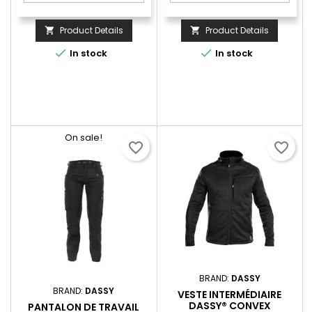
Product Details
Product Details




In stock
In stock
On sale!
favorite_border
favorite_border
BRAND:
DASSY
BRAND:
DASSY
VESTE INTERMÉDIAIRE
DASSY® CONVEX
PANTALON DE TRAVAIL