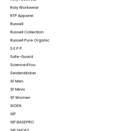
Roly Workwear
RTP Apparel
Russell
Russell Collection
Russell Pure Organic
S.E.P.P.
Safe-Guard
Science4You
Seidensticker
SF Men
SF Minni
SF Women
SIOEN
SIP
SIP.BASEPRO
SIP.SHOES