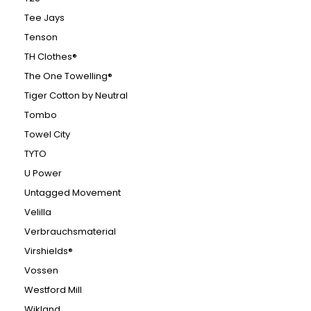
Tee Jays
Tenson
TH Clothes®
The One Towelling®
Tiger Cotton by Neutral
Tombo
Towel City
TYTO
U Power
Untagged Movement
Velilla
Verbrauchsmaterial
Virshields®
Vossen
Westford Mill
Wikland