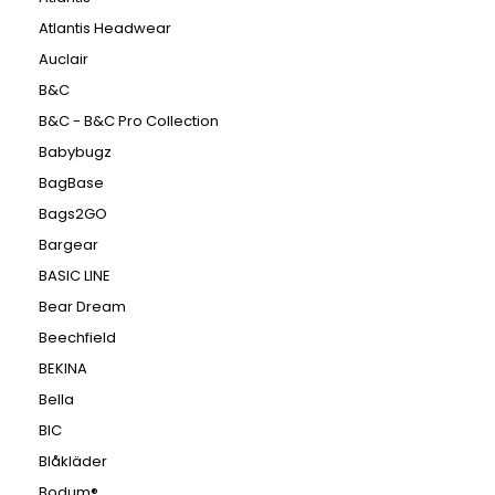
Atlantis Headwear
Auclair
B&C
B&C - B&C Pro Collection
Babybugz
BagBase
Bags2GO
Bargear
BASIC LINE
Bear Dream
Beechfield
BEKINA
Bella
BIC
Blåkläder
Bodum®