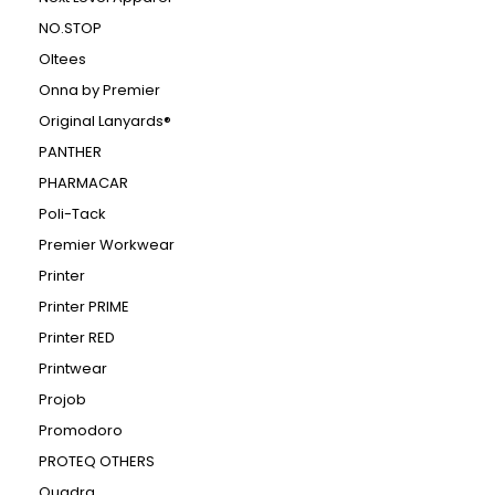
NO.STOP
Oltees
Onna by Premier
Original Lanyards®
PANTHER
PHARMACAR
Poli-Tack
Premier Workwear
Printer
Printer PRIME
Printer RED
Printwear
Projob
Promodoro
PROTEQ OTHERS
Quadra