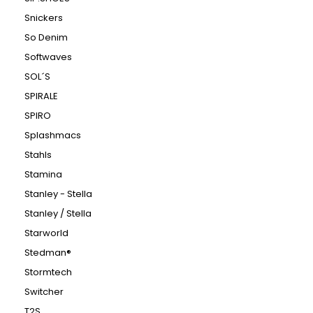
Snickers
So Denim
Softwaves
SOL´S
SPIRALE
SPIRO
Splashmacs
Stahls
Stamina
Stanley - Stella
Stanley / Stella
Starworld
Stedman®
Stormtech
Switcher
T2S