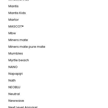
Mantis
Mantis Kids
Martor
MASCOT®
Mbw
Miners mate
Miners mate pure mate
Mumbles
Myrtle beach
NANO
Napapijri
Nath
NEOBLU
Neutral
Newwave
Next Level Apparel