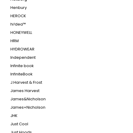
Henbury
HEROCK
hi!dea™
HONEYWELL
HRM
HYDROWEAR
Independent
Infinite book
InfiniteBook
J.Harvest & Frost
James Harvest
James&Nicholson
James+Nicholson
JHK
Just Cool
Just Hoods