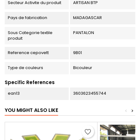
Secteur Activite du produit
ARTISAN BTP
Pays de fabrication
MADAGASCAR
Sous Categorie textile
PANTALON
produit
Reference cepovett
9B01
Type de couleurs
Bicouleur
Specific References
ean13
3603623455744
YOU MIGHT ALSO LIKE
<
>
favorite_border