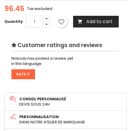
96.45
Tax excluded
Add to cart
favorite_border
Quantity

Customer ratings and reviews
Nobody has posted a review yet
in this language
RATE IT
CONSEIL PERSONNALISÉ
DEVIS SOUS 24H
PERSONNALISATION
DANS NOTRE ATELIER DE MARQUAGE