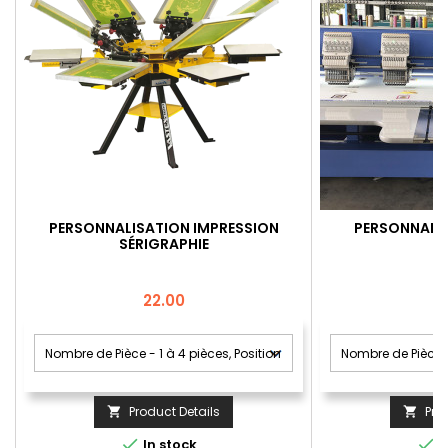
PERSONNALISATION IMPRESSION
PERSONNALIS
SÉRIGRAPHIE
Price
22.00
Product Details
Pro




In stock
I