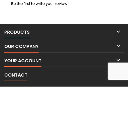
Be the first to write your review !

PRODUCTS

OUR COMPANY

YOUR ACCOUNT

CONTACT
NEWSLETTER
© Copyright 2026 BE-WEAR. Tous droits réservés. | Freelance Expert
Security monitoring by