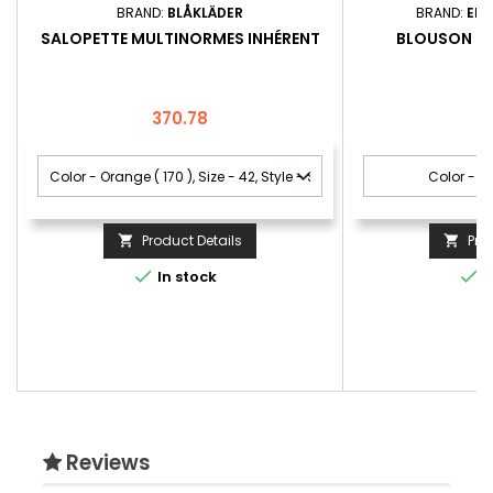
BRAND:
BLÅKLÄDER
BRAND:
EN
SALOPETTE MULTINORMES INHÉRENT
BLOUSON SO
Price
P
370.78
1
Product Details
Pro




In stock
I
Reviews