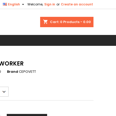

English
Welcome,
Sign in
or
Create an account
×
×
×
shopping_cart
Cart:
0
Products - 0.00
n
t
 WORKER
0
Brand
CEPOVETT