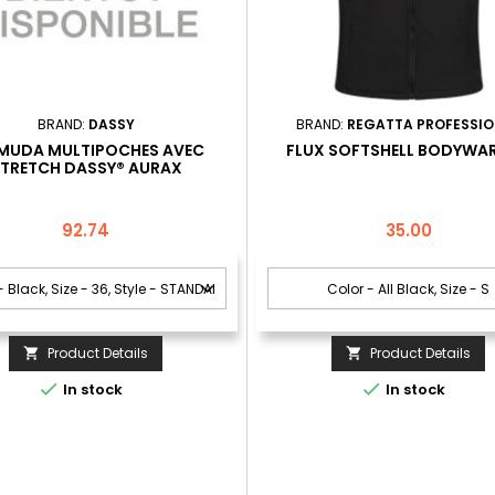
BRAND:
DASSY
BRAND:
REGATTA PROFESSIO
MUDA MULTIPOCHES AVEC
FLUX SOFTSHELL BODYWA
TRETCH DASSY® AURAX
Price
Price
92.74
35.00
Product Details
Product Details




In stock
In stock