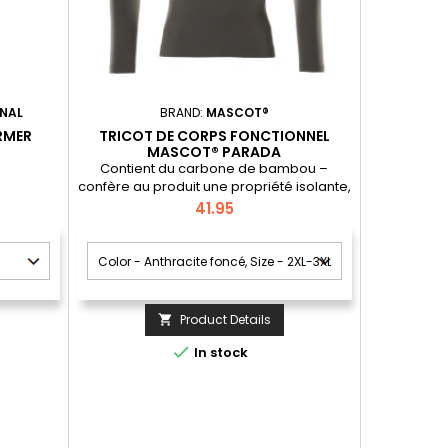
NAL
BRAND:
MASCOT®
RMER
TRICOT DE CORPS FONCTIONNEL
MASCOT® PARADA
Contient du carbone de bambou –
confère au produit une propriété isolante,
antibactérienne et permet l'évacuation
Price
41.95
de l'humidité.; Matière élastique qui
épouse les contours du corps.; Sêche
rapidement - crucial pour éviter le
refroidissement du corps.; Parfait comme
couche intermédiaire.
Product Details


In stock