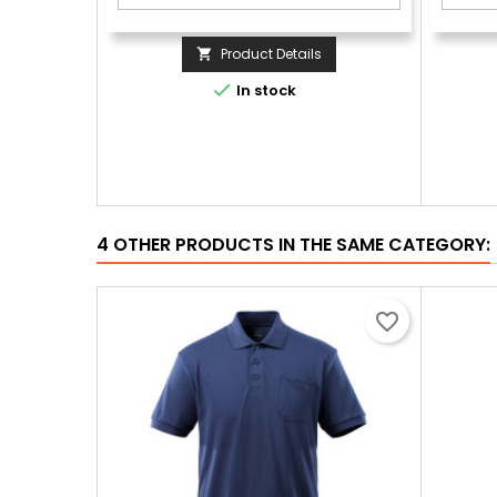
Product Details


In stock
4 OTHER PRODUCTS IN THE SAME CATEGORY:
favorite_border