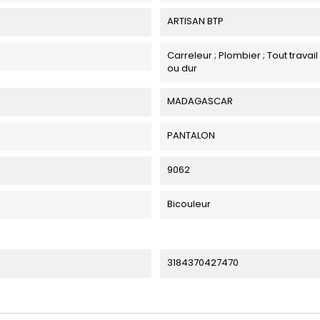
ARTISAN BTP
Carreleur ; Plombier ; Tout travai
ou dur
MADAGASCAR
PANTALON
9062
Bicouleur
3184370427470