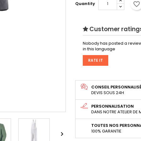
favorite_border
Quantity
Customer ratings
Nobody has posted a review
in this language
RATE IT
CONSEIL PERSONNALIS
DEVIS SOUS 24H
PERSONNALISATION
DANS NOTRE ATELIER DE
TOUTES NOS PERSONNA
100% GARANTIE
