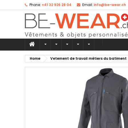
Phone:
+41 32 926 28 04
Email:
info@be-wear.ch
Ad
Cr
Si
add_circle_outline
Yo
Wi
Home
Vetement de travail métiers du batiment