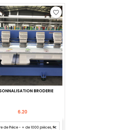
favorite_border
SONNALISATION BRODERIE
Price
6.20