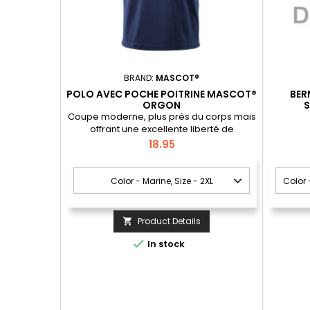
BRAND:
MASCOT®
POLO AVEC POCHE POITRINE MASCOT®
BER
ORGON
S
Coupe moderne, plus près du corps mais
offrant une excellente liberté de
mouvement.; Patte de col boutonnée.;
Price
18.95
Coutures dans le cou recouvertes par
une bande de tissu légèrement
rembourrée – évite le frottement des
coutures.; Col en maille côtelée.
Product Details


In stock