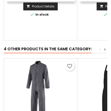
Product Details
Pro




In stock
I
4 OTHER PRODUCTS IN THE SAME CATEGORY:
<
>
favorite_border