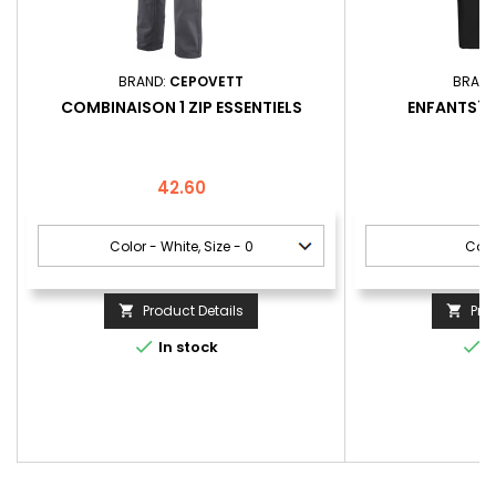
BRAND:
CEPOVETT
BRAND
COMBINAISON 1 ZIP ESSENTIELS
ENFANTS` C
Price
P
42.60
2
Product Details
Pro




In stock
I