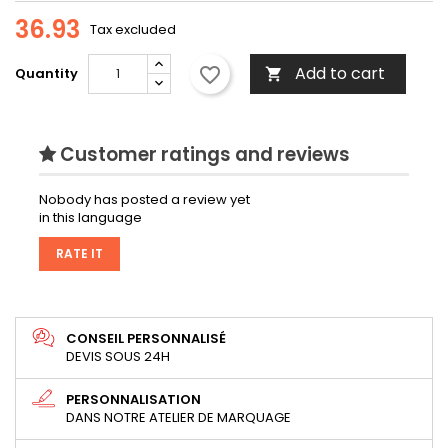
36.93
Tax excluded
Add to cart
favorite_border
Quantity

Customer ratings and reviews
Nobody has posted a review yet
in this language
RATE IT
CONSEIL PERSONNALISÉ
DEVIS SOUS 24H
PERSONNALISATION
DANS NOTRE ATELIER DE MARQUAGE