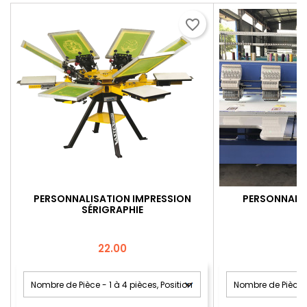
favorite_border
PERSONNALISATION IMPRESSION
PERSONNALIS
SÉRIGRAPHIE
Price
22.00