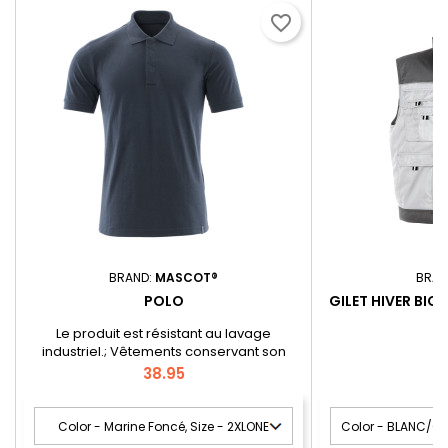
favorite_border
BRAND:
MASCOT®
BRAN
POLO
GILET HIVER BIC
Le produit est résistant au lavage
industriel.; Vêtements conservant son
coloris et sa forme, lavage après lavage.;
Price
P
38.95
6
Vêtements prêts à accueillir une puce HF.;
Coupe moderne, plus près du corps mais
offrant une excellente liberté de
mouvement.; Coutures dans le cou