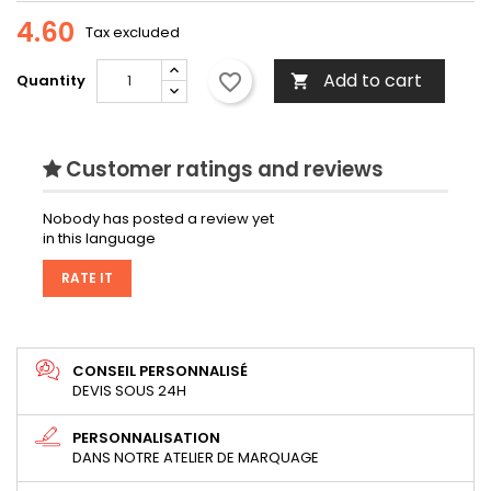
4.60
Tax excluded
Add to cart
favorite_border
Quantity

Customer ratings and reviews
Nobody has posted a review yet
in this language
RATE IT
CONSEIL PERSONNALISÉ
DEVIS SOUS 24H
PERSONNALISATION
DANS NOTRE ATELIER DE MARQUAGE