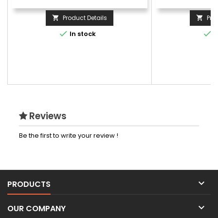
recouvertes par une bande de tissu
légèrement rembourrée – évite le
Product Details
Pro


frottement des coutures.


In stock
I
Reviews
Be the first to write your review !

PRODUCTS

OUR COMPANY