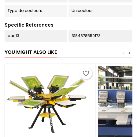
Type de couleurs
Unicouleur
Specific References
ean13
3184378559173
YOU MIGHT ALSO LIKE
<
>
favorite_border