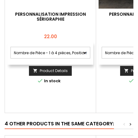
PERSONNALISATION IMPRESSION
PERSONNALIS
SÉRIGRAPHIE
Price
22.00
Product Details
Pro




In stock
I
4 OTHER PRODUCTS IN THE SAME CATEGORY:
<
>