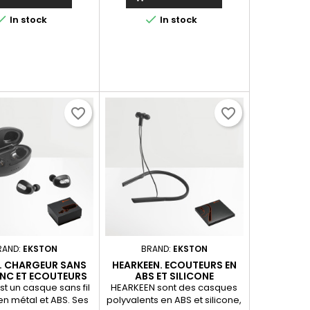
utons de contrôle du
appels en mode mains libres
 de la marche/arrêt.
et d'un voyant lumineux. Le


In stock
In stock
USB pour charger
boîtier de charge dispose
ivré dans une boîte...
d'une batterie de 300 mAh...
favorite_border
favorite_border
RAND:
EKSTON
BRAND:
EKSTON
. CHARGEUR SANS
HEARKEEN. ECOUTEURS EN
ZINC ET ECOUTEURS
ABS ET SILICONE
L EN MÉTAL ET ABS
t un casque sans fil
HEARKEEN sont des casques
en métal et ABS. Ses
polyvalents en ABS et silicone,