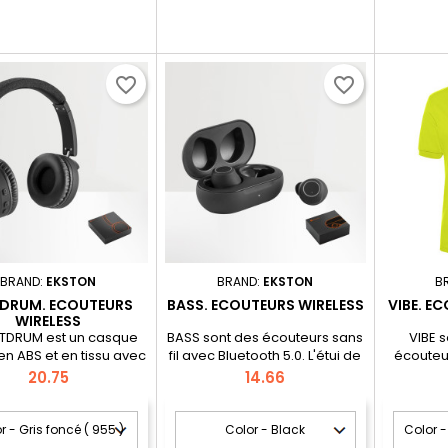
favorite_border
favorite_border
BRAND:
EKSTON
BRAND:
EKSTON
B
DRUM. ECOUTEURS
BASS. ECOUTEURS WIRELESS
VIBE. E
WIRELESS
ATDRUM est un casque
BASS sont des écouteurs sans
VIBE s
 en ABS et en tissu avec
fil avec Bluetooth 5.0. L'étui de
écouteur
nnexion Bluetooth 5.0.
rangement sert également de
Bluetooth 
Price
Price
20.75
14.66
nition du BEATDRUM se
chargeur (300 mAh), ce qui
emporté p
ingue par son aspect
rend le BASS pratique et facile
rangemen
chouté, complété par
à emporter partout. Avec une
chargeur
ils en tissu. Idéal pour
autonomie jusqu'à 6h et un
de 800 m