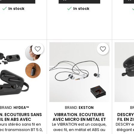
cendo uma autonomia
journée, et ne vous inquiétez
TF/SD. Bo
oximada de 12h. Os
pas de la pluie, car ils sont
volume et


In stock
In stock
ares permitem atender
résistants à l'eau. Ils disposent
Câble 
madas, controlar o
également d'un...
inclus. L
ume e a playlist do
spositivo móvel....
favorite_border
favorite_border
BRAND:
HI!DEA™
BRAND:
EKSTON
B
. ECOUTEURS SANS
VIBRATION. ECOUTEURS
DESCRY
FIL EN ABS AVEC
AVEC MICRO EN METAL ET
FIL EN 
NSMISSION BT 5'0
ABS
SANS FI
urs stéréo sans fil en
Le VIBRATION est un casque,
DESCRY es
c transmission BT 5.0,
avec fil, en métal et ABS au
élégant 