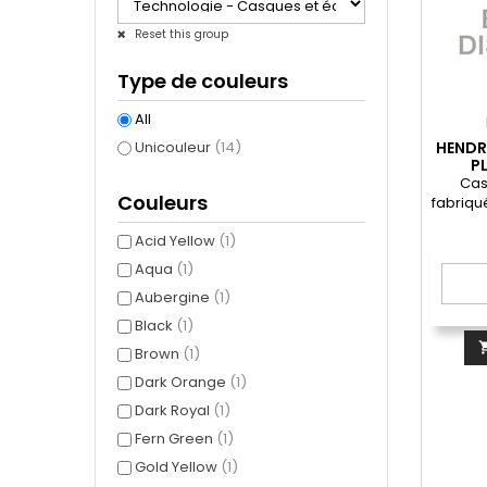
Reset this group
Type de couleurs
All
Unicouleur
(14)
HENDR
P
D'A
Cas
Couleurs
fabriqu
rABS). 
Acid Yellow
(1)
tr
dispo
Aqua
(1)
carte m
Aubergine
(1)
jack
permet 
Black
(1)
via u
Brown
(1)
lor
déchar
Dark Orange
(1)
capaci
Dark Royal
(1)
of
Fern Green
(1)
Gold Yellow
(1)