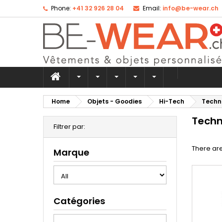
Phone:
+41 32 926 28 04
Email:
info@be-wear.ch
Ad
Cr
((
Si
add_circle_outline
((
Yo
Wi
Home
Objets - Goodies
Hi-Tech
Techn
Techn
Filtrer par:
There are
Marque
Catégories