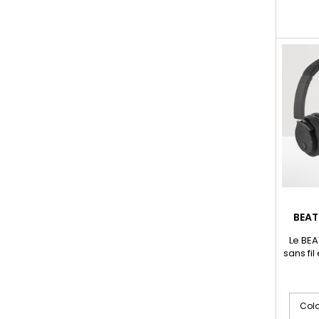
BEAT
Le BE
sans fil
une co
La fi
dist
caout
des déta