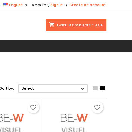

English
Welcome,
Sign in
or
Create an account
×
×
×
×
shopping_cart
Cart:
0
Products - 0.00
)
n
t



Sort by:
Select
favorite_border
favorite_border