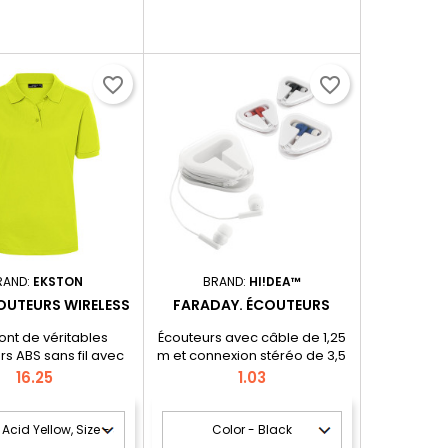
favorite_border
favorite_border
RAND:
EKSTON
BRAND:
HI!DEA™
COUTEURS WIRELESS
FARADAY. ÉCOUTEURS
ont de véritables
Écouteurs avec câble de 1,25
s ABS sans fil avec
m et connexion stéréo de 3,5
5.0. Parfait pour être
mm, fournis dans une boîte
Price
Price
16.25
1.03
artout car l'étui de
PS/ABS
t sert également de
 avec une capacité
Ah et un indicateur