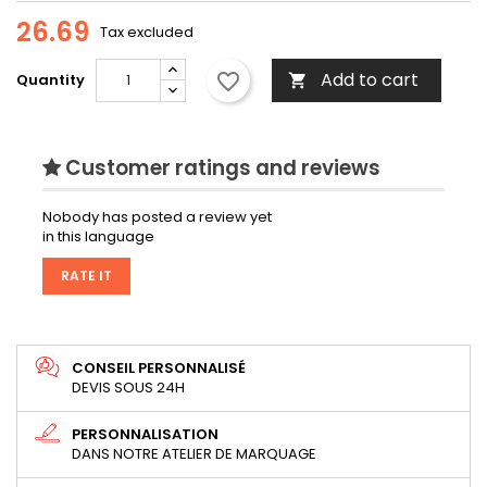
26.69
Tax excluded
Add to cart
favorite_border
Quantity

Customer ratings and reviews
Nobody has posted a review yet
in this language
RATE IT
CONSEIL PERSONNALISÉ
DEVIS SOUS 24H
PERSONNALISATION
DANS NOTRE ATELIER DE MARQUAGE