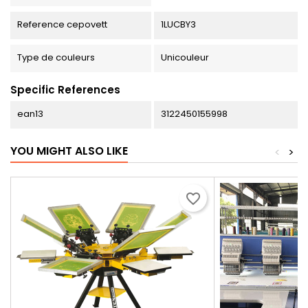
Reference cepovett
1LUCBY3
Type de couleurs
Unicouleur
Specific References
ean13
3122450155998
YOU MIGHT ALSO LIKE
<
>
favorite_border