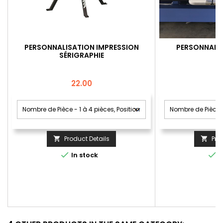
PERSONNALISATION IMPRESSION
PERSONNALIS
SÉRIGRAPHIE
Price
22.00
Product Details
Pro




In stock
I