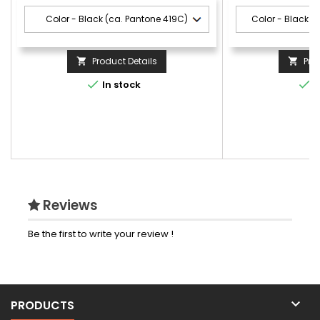
Product Details
Pro




In stock
I
Reviews
Be the first to write your review !

PRODUCTS