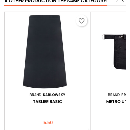
4 OTHER PRODUCTS IN THE SAME CATEGORY:
<
>
favorite_border
BRAND:
KARLOWSKY
BRAND:
PRE
TABLIER BASIC
METRO UTIL
Price
P
15.50