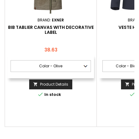
BRAND:
EXNER
BRAN
BIB TABLIER CANVAS WITH DECORATIVE
VESTE H
LABEL
Price
P
38.63
1
Product Details
Pro




In stock
I