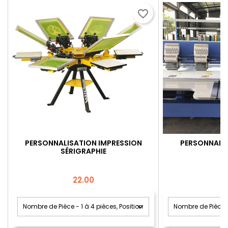
favorite_border
PERSONNALISATION IMPRESSION
PERSONNALIS
SÉRIGRAPHIE
Price
22.00