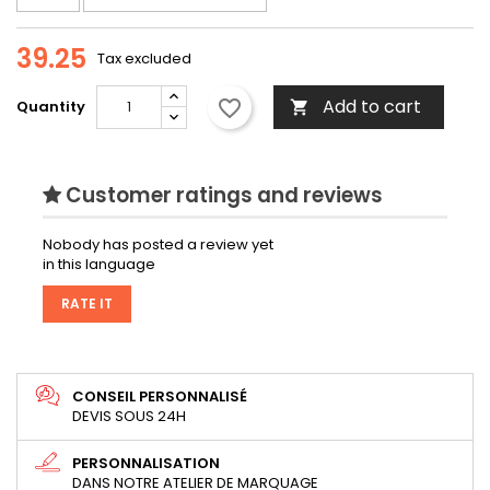
39.25
Tax excluded
Add to cart
favorite_border
Quantity

Customer ratings and reviews
Nobody has posted a review yet
in this language
RATE IT
CONSEIL PERSONNALISÉ
DEVIS SOUS 24H
PERSONNALISATION
DANS NOTRE ATELIER DE MARQUAGE