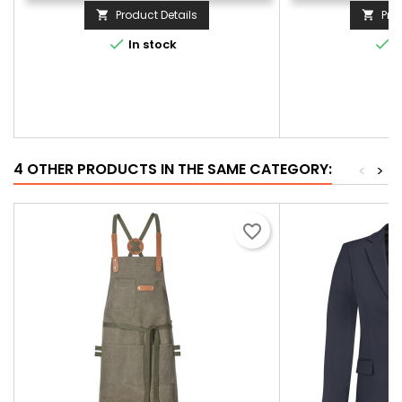
Product Details
Pro




In stock
I
4 OTHER PRODUCTS IN THE SAME CATEGORY:
<
>
favorite_border