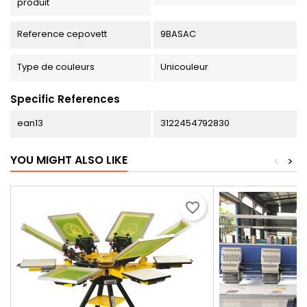
produit
Reference cepovett
9BASAC
Type de couleurs
Unicouleur
Specific References
ean13
3122454792830
YOU MIGHT ALSO LIKE
<
>
favorite_border