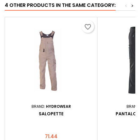
4 OTHER PRODUCTS IN THE SAME CATEGORY:
<
>
favorite_border
BRAND:
HYDROWEAR
BRAND
SALOPETTE
PANTALON
Price
P
71.44
1