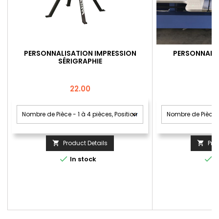
PERSONNALISATION IMPRESSION
PERSONNALIS
SÉRIGRAPHIE
Price
22.00
Product Details
Pro




In stock
I