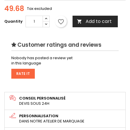
49.68
Tax excluded
Add to cart
favorite_border
Quantity

Customer ratings and reviews
Nobody has posted a review yet
in this language
RATE IT
CONSEIL PERSONNALISÉ
DEVIS SOUS 24H
PERSONNALISATION
DANS NOTRE ATELIER DE MARQUAGE