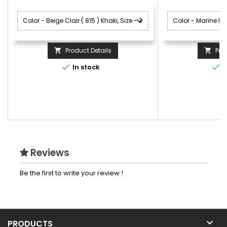
Product Details
Pro




In stock
I
Reviews
Be the first to write your review !

PRODUCTS