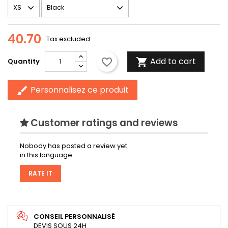
40.70
Tax excluded
Add to cart
favorite_border

Quantity
Personnalisez ce produit
brush
Customer ratings and reviews
Nobody has posted a review yet
in this language
RATE IT
CONSEIL PERSONNALISÉ
DEVIS SOUS 24H