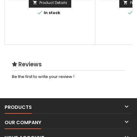
zippées devant. 1 poche zippée poitrine
Product Details
Pro


côté droit. Capuche...


In stock
I
Reviews
Be the first to write your review !

PRODUCTS

OUR COMPANY