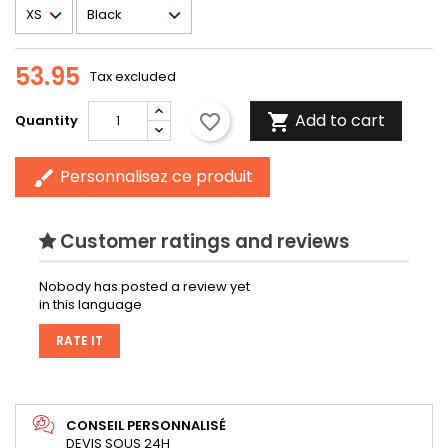
53.95
Tax excluded
Add to cart
favorite_border

Quantity
Personnalisez ce produit
brush
Customer ratings and reviews
Nobody has posted a review yet
in this language
RATE IT
CONSEIL PERSONNALISÉ
DEVIS SOUS 24H