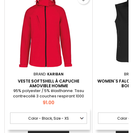
BRAND:
KARIBAN
BRA
VESTE SOFTSHELL À CAPUCHE
WOMEN´S FALCON
AMOVIBLE HOMME
BOD
95% polyester / 5% élasthanne. Tissu
contrecollé 3 couches respirant 1000
g/m²/ 24 h et imperméable 5000 mm.
Price
P
91.00
9
Extérieur : 95% polyester / 5% élasthanne.
Intermédiaire : membrane respirante et
micro-aérée. Couche intérieure :
micropolaire antiboulochage. Manches
raglan. Fermeture zippée. 2 poches