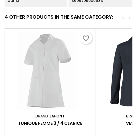
ean13
3609705506533
4 OTHER PRODUCTS IN THE SAME CATEGORY:
<
>
favorite_border
BRAND:
LAFONT
BRAN
TUNIQUE FEMME 3 / 4 CLARICE
VEST