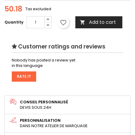
50.18
Tax excluded
Add to cart
favorite_border
Quantity

Customer ratings and reviews
Nobody has posted a review yet
in this language
RATE IT
CONSEIL PERSONNALISÉ
DEVIS SOUS 24H
PERSONNALISATION
DANS NOTRE ATELIER DE MARQUAGE