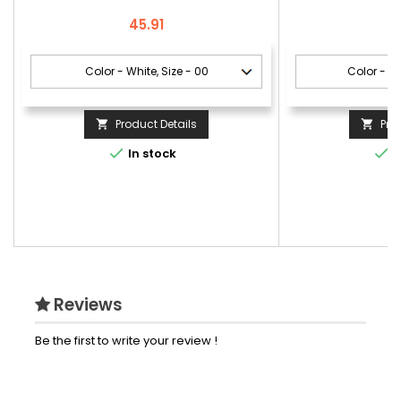
Price
P
45.91
1
Product Details
Pro




In stock
I
Reviews
Be the first to write your review !