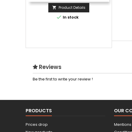
Product Details


In stock
Reviews
Be the first to write your review !
PRODUCTS
OUR C
Prices drop
Mentions