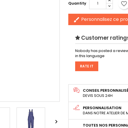
favorite_border
Quantity
Personnalisez ce pro
brush
Customer ratings
Nobody has posted a review
in this language
RATE IT
CONSEIL PERSONNALIS
DEVIS SOUS 24H
PERSONNALISATION
DANS NOTRE ATELIER DE

TOUTES NOS PERSONNA