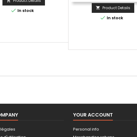
Product Details

Product Details


In stock

In stock
OMPANY
YOUR ACCOUNT
 légales
Personal info