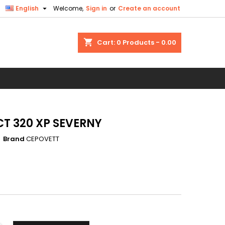

English
Welcome,
Sign in
or
Create an account
×
×
×
shopping_cart
Cart:
0
Products - 0.00
n
t
CT 320 XP SEVERNY
Brand
CEPOVETT