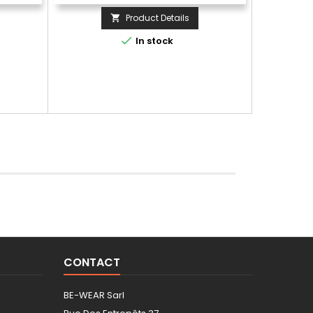
Product Details


In stock
CONTACT
BE-WEAR Sarl