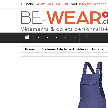
Phone:
+41 32 926 28 04
Email:
info@be-wear.ch
Ad
Cr
Si
add_circle_outline
Yo
Wi
Home
Vetement de travail métiers du batiment