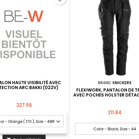
LON HAUTE VISIBILITÉ AVEC
BRAND:
SNICKERS
ECTION ARC BAKKI (022V)
FLEXIWORK, PANTALON DE T
AVEC POCHES HOLSTER DÉTA
Price
227.56
Price
211.84