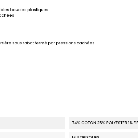
ables boucles plastiques
cachées
é
'arrière sous rabat fermé par pressions cachées
74% COTON 25% POLYESTER 1% FI
MULTIRISQUES