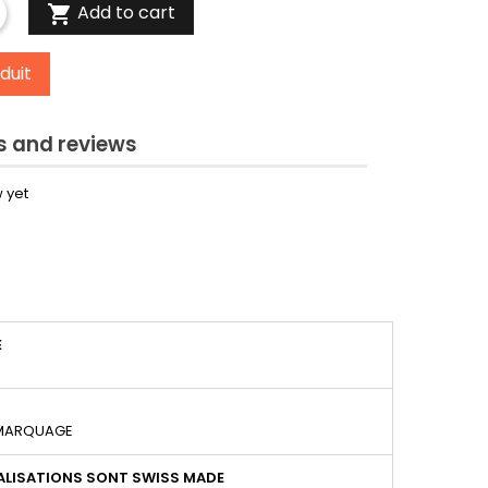
Add to cart

duit
 and reviews
 yet
É
 MARQUAGE
LISATIONS SONT SWISS MADE