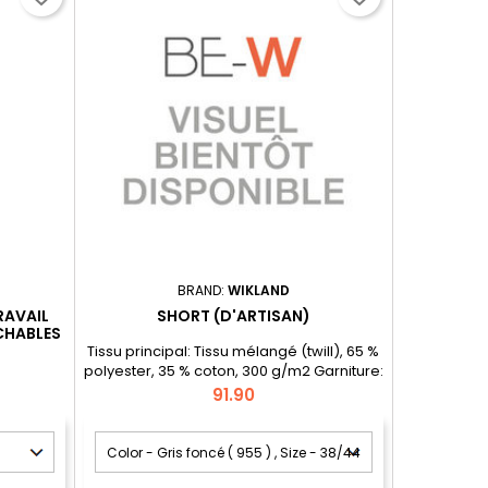
BRAND:
WIKLAND
RAVAIL
SHORT (D'ARTISAN)
CHABLES
Tissu principal: Tissu mélangé (twill), 65 %
polyester, 35 % coton, 300 g/m2 Garniture:
CORDURA®-nylon, 97 % polyamide, 3 %
Price
91.90
élasthanne