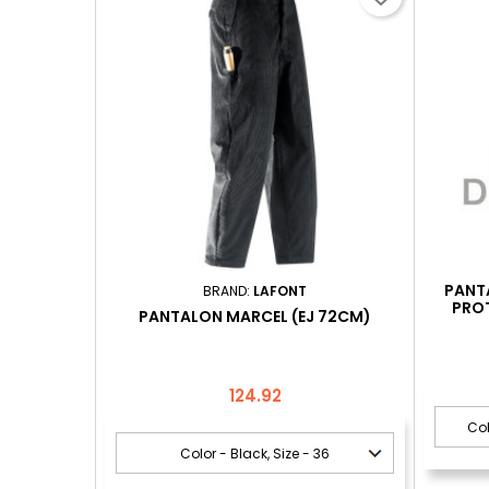
PANTA
BRAND:
LAFONT
PROT
PANTALON MARCEL (EJ 72CM)
Price
124.92