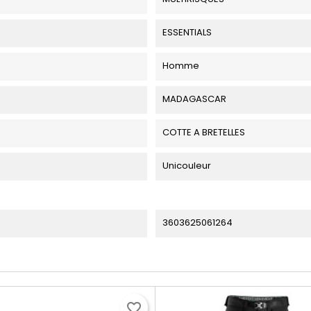
ESSENTIALS
Homme
MADAGASCAR
COTTE A BRETELLES
Unicouleur
3603625061264
favorite_border