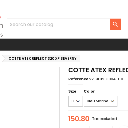
d to wishlist
eate wishlist
gn in

Créer une nouvelle liste
u need to be logged in to save products in your wishlist.
shlist name
Cancel
Sign i
COTTE ATEX REFLECT 320 XP SEVERNY
Cancel
Create wishlis
COTTE ATEX REFLE
Reference
22-9F82-3004-1-0
Size
Color
150.80
Tax excluded