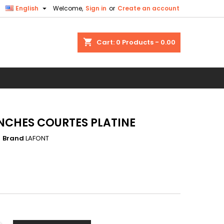

English
Welcome,
Sign in
or
Create an account
×
×
×
shopping_cart
Cart:
0
Products - 0.00
n
t
CHES COURTES PLATINE
Brand
LAFONT