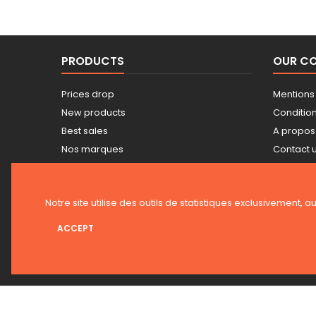
PRODUCTS
OUR C
Prices drop
Mentions
New products
Conditions
Best sales
A propos
Nos marques
Contact 
Tarifs professionnels
Sitemap
Guide achat Snickers
Stores
Notre site utilise des outils de statistiques exclusivement, a
ACCEPT
NEWSLETTER
© 