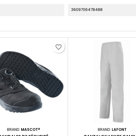
3609706478488
favorite_border
BRAND:
MASCOT®
BRAND:
LAFONT