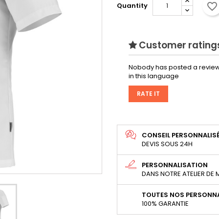
favorite_border
Quantity
Customer ratings
Nobody has posted a review
in this language
RATE IT
CONSEIL PERSONNALIS
DEVIS SOUS 24H
PERSONNALISATION
DANS NOTRE ATELIER DE
TOUTES NOS PERSONNA
100% GARANTIE