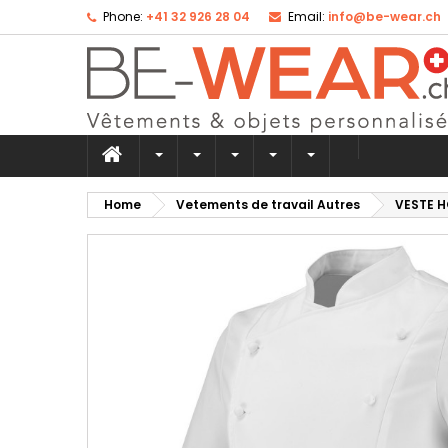
Phone:
+41 32 926 28 04
Email:
info@be-wear.ch
Ad
Cr
Si
add_circle_outline
Yo
Wi
Home
Vetements de travail Autres
VESTE 