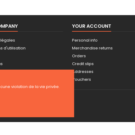
OMPANY
YOUR ACCOUNT
 légales
Personal info
 d'utilisation
Merchandise returns
Orders
us
Credit slips
Addresses
Vouchers
ucune violation de la vie privée.
Copyright 2026 BE-WEAR. Tous droits réservés. | Freelance Expert PrestaS