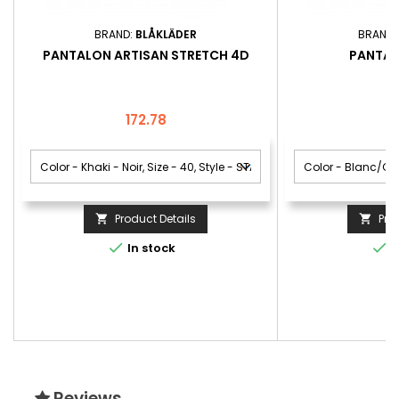
BRAND:
BLÅKLÄDER
BRAND:
PANTALON ARTISAN STRETCH 4D
PANTAL
Price
P
172.78
9
Product Details
Pro




In stock
I
Reviews