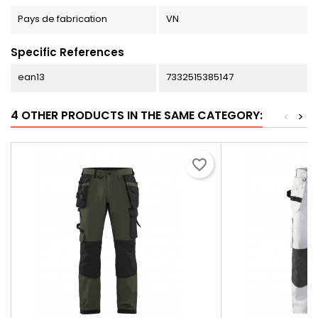
Pays de fabrication
VN
Specific References
ean13
7332515385147
4 OTHER PRODUCTS IN THE SAME CATEGORY:
<
>
favorite_border