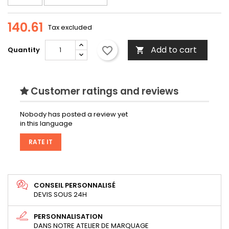
140.61
Tax excluded
Add to cart
favorite_border
Quantity

Customer ratings and reviews
Nobody has posted a review yet
in this language
RATE IT
CONSEIL PERSONNALISÉ
DEVIS SOUS 24H
PERSONNALISATION
DANS NOTRE ATELIER DE MARQUAGE