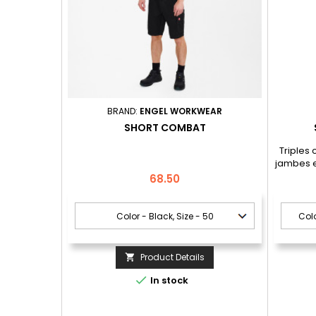
BRAND:
ENGEL WORKWEAR
SHORT COMBAT
Triples 
jambes e
durée de
Price
68.50
poches a
Poche c
par ban
est 
Product Details


In stock