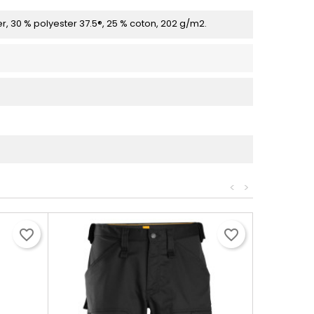
er, 30 % polyester 37.5®, 25 % coton, 202 g/m2.
<
>
favorite_border
favorite_border