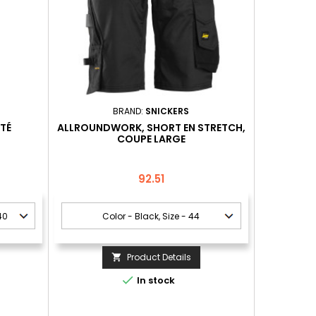
BRAND:
SNICKERS
ITÉ
ALLROUNDWORK, SHORT EN STRETCH,
COUPE LARGE
Price
92.51
Product Details


In stock