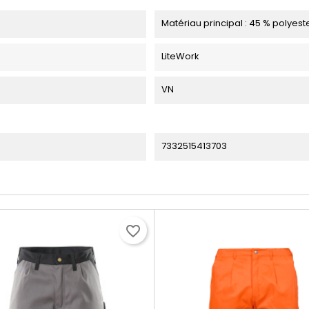
Matériau principal : 45 % polyest
LiteWork
VN
7332515413703
favorite_border