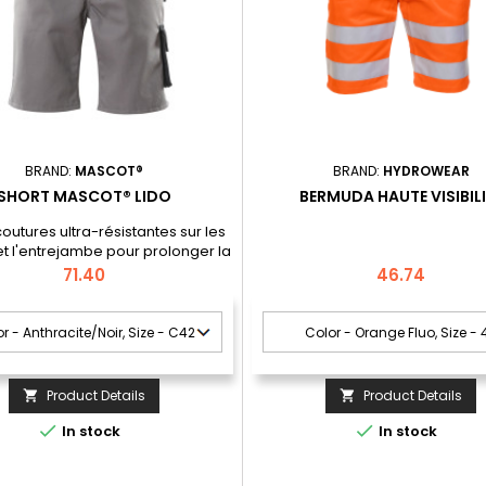
BRAND:
MASCOT®
BRAND:
HYDROWEAR
SHORT MASCOT® LIDO
BERMUDA HAUTE VISIBIL
coutures ultra-résistantes sur les
t l'entrejambe pour prolonger la
 vie du produit.; Renforts sur les
Price
Price
71.40
46.74
rrière.; Patte-marteau réglable.;
uisse sous rabat avec fermeture
de auto-agrippante.; Le produit
résistant au lavage industriel.
Product Details
Product Details




In stock
In stock