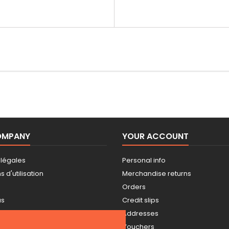
OMPANY
YOUR ACCOUNT
 légales
Personal info
 d'utilisation
Merchandise returns
Orders
us
Credit slips
Addresses
Vouchers