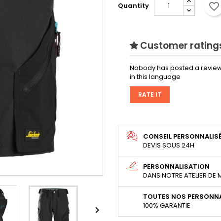
favorite_border
Quantity
Customer ratings
Nobody has posted a review
in this language
RATE IT
CONSEIL PERSONNALIS
DEVIS SOUS 24H
PERSONNALISATION
DANS NOTRE ATELIER DE
TOUTES NOS PERSONNA
100% GARANTIE
