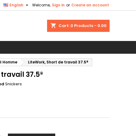

English
Welcome,
Sign in
or
Create an account
×
×
×
shopping_cart
Cart:
0
Products - 0.00
n
ail Homme
LiteWork, Short de travail 37.5®
t
travail 37.5®
nd
Snickers