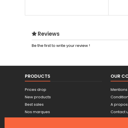
Reviews
Be the first to write your review !
PRODUCTS
OUR C
Prices drop
Mentions
New products
Conditions
Best sales
A propos
Nos marques
Contact 
Tarifs professionnels
Sitemap
Guide achat Snickers
Stores