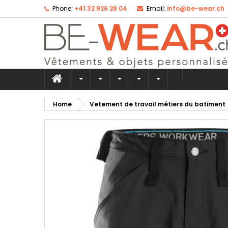
Phone:
+41 32 926 28 04
Email:
info@be-wear.ch
Ad
Cr
Si
add_circle_outline
Yo
Wi
Home
Vetement de travail métiers du batiment