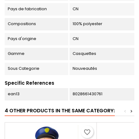
Pays de fabrication
CN
Compositions
100% polyester
Pays d'origine
CN
Gamme
Casquettes
Sous Categorie
Nouveautés
Specific References
ean13
8028661430761
4 OTHER PRODUCTS IN THE SAME CATEGORY:
<
>
favorite_border