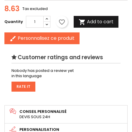
8.63
Tax excluded
Add to cart
favorite_border

Quantity
Personnalisez ce produit
brush
Customer ratings and reviews
Nobody has posted a review yet
in this language
RATE IT
CONSEIL PERSONNALISÉ
DEVIS SOUS 24H
PERSONNALISATION