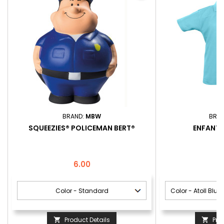
BRAND:
MBW
BRA
SQUEEZIES® POLICEMAN BERT®
ENFANTS`
Price
P
6.00
Product Details
Pro

