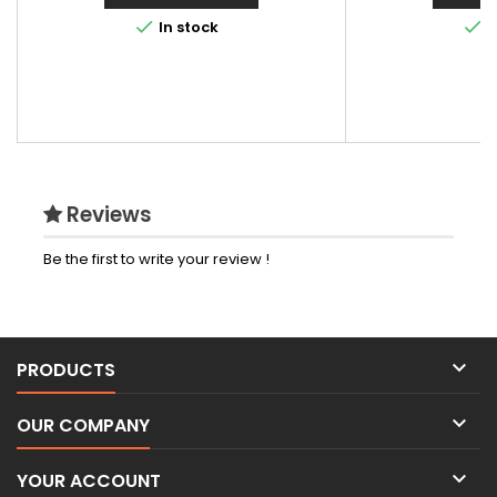


In stock
I
Reviews
Be the first to write your review !

PRODUCTS

OUR COMPANY

YOUR ACCOUNT