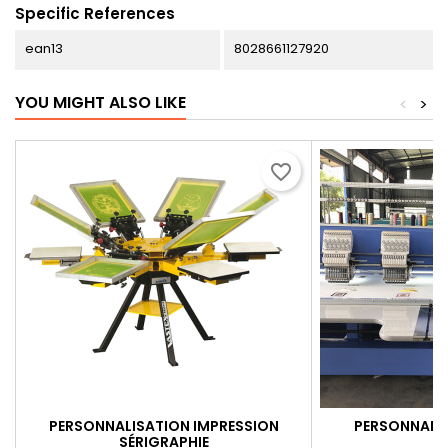
Specific References
ean13
8028661127920
YOU MIGHT ALSO LIKE
<
>
favorite_border
PERSONNALISATION IMPRESSION
PERSONNALIS
SÉRIGRAPHIE