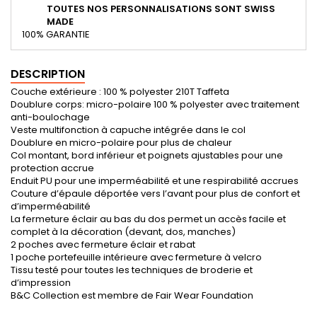
TOUTES NOS PERSONNALISATIONS SONT SWISS
MADE
100% GARANTIE
DESCRIPTION
Couche extérieure : 100 % polyester 210T Taffeta
Doublure corps: micro-polaire 100 % polyester avec traitement
anti-boulochage
Veste multifonction à capuche intégrée dans le col
Doublure en micro-polaire pour plus de chaleur
Col montant, bord inférieur et poignets ajustables pour une
protection accrue
Enduit PU pour une imperméabilité et une respirabilité accrues
Couture d’épaule déportée vers l’avant pour plus de confort et
d’imperméabilité
La fermeture éclair au bas du dos permet un accès facile et
complet à la décoration (devant, dos, manches)
2 poches avec fermeture éclair et rabat
1 poche portefeuille intérieure avec fermeture à velcro
Tissu testé pour toutes les techniques de broderie et
d’impression
B&C Collection est membre de Fair Wear Foundation