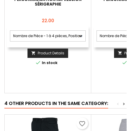
SÉRIGRAPHIE
Price
22.00
Product Details
Pro




In stock
I
4 OTHER PRODUCTS IN THE SAME CATEGORY:
<
>
favorite_border