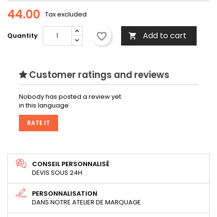
44.00
Tax excluded
Add to cart
favorite_border
Quantity

Customer ratings and reviews
Nobody has posted a review yet
in this language
RATE IT
CONSEIL PERSONNALISÉ
DEVIS SOUS 24H
PERSONNALISATION
DANS NOTRE ATELIER DE MARQUAGE