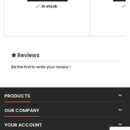


In stock
I
Reviews
Be the first to write your review !

PRODUCTS

OUR COMPANY

YOUR ACCOUNT