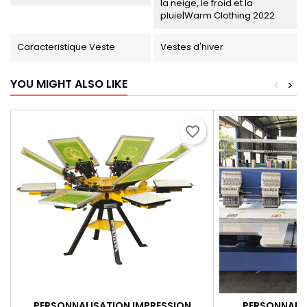
la neige, le froid et la
pluie|Warm Clothing 2022
Caracteristique Veste
Vestes d'hiver
YOU MIGHT ALSO LIKE
<
>
favorite_border
PERSONNALISATION IMPRESSION
PERSONNALIS