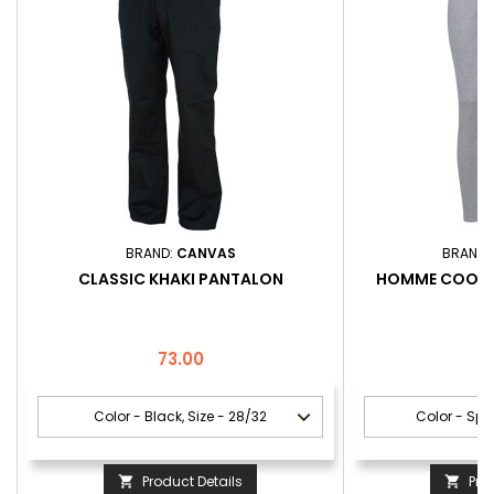
BRAND:
CANVAS
BRAND:
CLASSIC KHAKI PANTALON
HOMME COOL 
Price
P
73.00
3
Product Details
Pro

