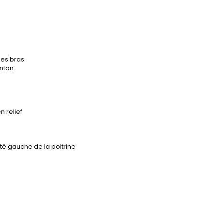
es bras.
enton
n relief
ôté gauche de la poitrine