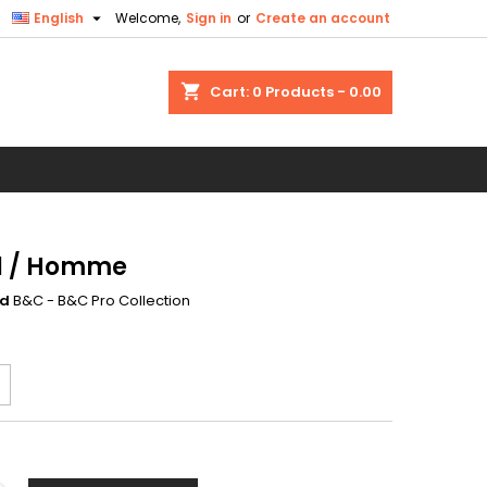

English
Welcome,
Sign in
or
Create an account
×
×
×
shopping_cart
Cart:
0
Products - 0.00
n
t
l / Homme
nd
B&C - B&C Pro Collection