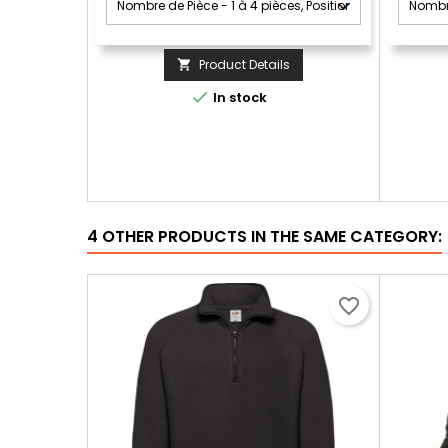
Product Details


In stock
4 OTHER PRODUCTS IN THE SAME CATEGORY:
favorite_border