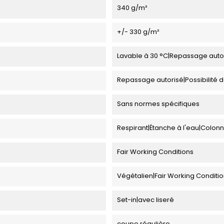
340 g/m²
+/- 330 g/m²
Lavable à 30 °C|Repassage auto
Repassage autorisé|Possibilité 
Sans normes spécifiques
Respirant|Étanche à l'eau|Colon
Fair Working Conditions
Végétalien|Fair Working Conditi
Set-in|avec liseré
coupe régulière