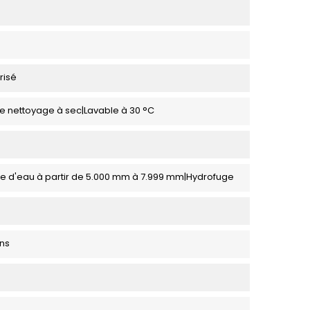
risé
de nettoyage à sec|Lavable à 30 °C
ne d'eau à partir de 5.000 mm à 7.999 mm|Hydrofuge
ons