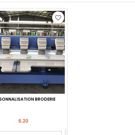
favorite_border
SONNALISATION BRODERIE
Price
6.20