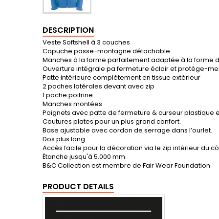
DESCRIPTION
Veste Softshell à 3 couches
Capuche passe-montagne détachable
Manches à la forme parfaitement adaptée à la forme d
Ouverture intégrale pa fermeture éclair et protège-m
Patte intérieure complètement en tissue extérieur
2 poches latérales devant avec zip
1 poche poitrine
Manches montées
Poignets avec patte de fermeture & curseur plastique e
Coutures plates pour un plus grand confort.
Base ajustable avec cordon de serrage dans l’ourlet.
Dos plus long
Accès facile pour la décoration via le zip intérieur du c
Étanche jusqu'à 5.000 mm
B&C Collection est membre de Fair Wear Foundation
PRODUCT DETAILS