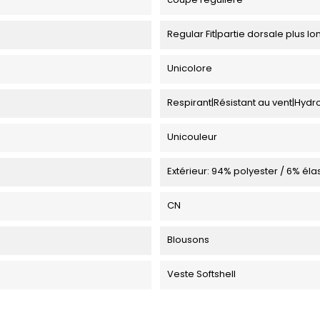
Regular Fit|partie dorsale plus l
Unicolore
Respirant|Résistant au vent|Hyd
Unicouleur
Extérieur: 94% polyester / 6% éla
CN
Blousons
Veste Softshell