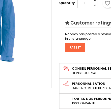
favorite_border
Quantity
Customer ratings
Nobody has posted a review
in this language
RATE IT
CONSEIL PERSONNALIS
DEVIS SOUS 24H
PERSONNALISATION
DANS NOTRE ATELIER DE
TOUTES NOS PERSONNA
100% GARANTIE