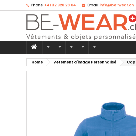
Phone:
+41 32 926 28 04
Email:
info@be-wear.ch
Ad
Cr
Si
add_circle_outline
Yo
Wi
Home
Vetement d'image Personnalisé
Capu