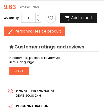
9.63
Tax excluded
Add to cart
favorite_border

Quantity
Personnalisez ce produit
brush
Customer ratings and reviews
Nobody has posted a review yet
in this language
RATE IT
CONSEIL PERSONNALISÉ
DEVIS SOUS 24H
PERSONNALISATION