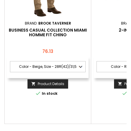
BRAND:
BROOK TAVERNER
BRAN
BUSINESS CASUAL COLLECTION MIAMI
2-IN-
HOMME FIT CHINO
Price
P
76.13
7
Product Details
Pro




In stock
I