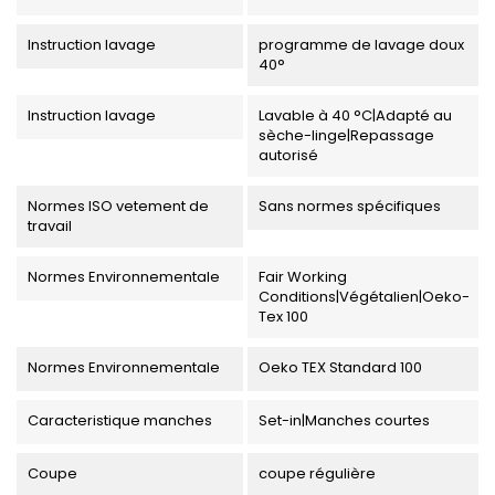
Instruction lavage
programme de lavage doux
40°
Instruction lavage
Lavable à 40 °C|Adapté au
sèche-linge|Repassage
autorisé
Normes ISO vetement de
Sans normes spécifiques
travail
Normes Environnementale
Fair Working
Conditions|Végétalien|Oeko-
Tex 100
Normes Environnementale
Oeko TEX Standard 100
Caracteristique manches
Set-in|Manches courtes
Coupe
coupe régulière