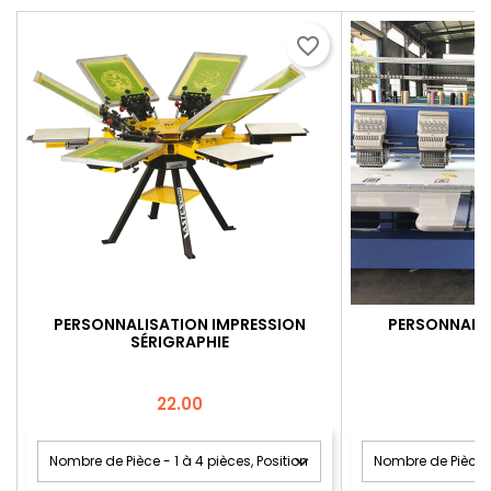
favorite_border
PERSONNALISATION IMPRESSION
PERSONNALIS
SÉRIGRAPHIE
Price
22.00