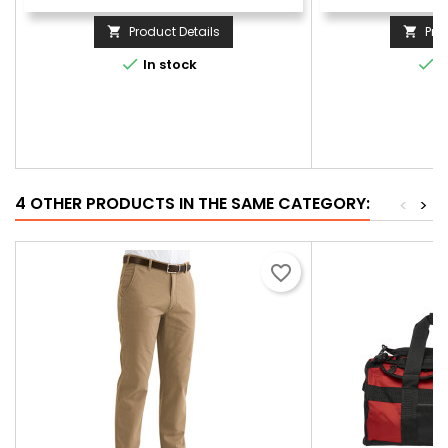
Product Details
Pro




In stock
I
4 OTHER PRODUCTS IN THE SAME CATEGORY:
<
>
favorite_border