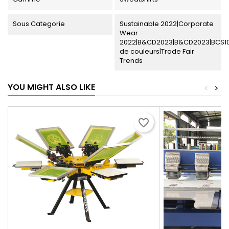
Sous Categorie
Sustainable 2022|Corporate
Wear
2022|B&CD2023|B&CD2023|BCS1
de couleurs|Trade Fair
Trends
YOU MIGHT ALSO LIKE
<
>
favorite_border