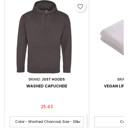
favorite_border
BRAND:
JUST HOODS
BRAN
WASHED CAPUCHEIE
VEGAN LIFE 
Price
25.43