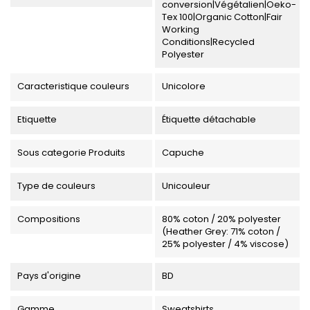
conversion|Végétalien|Oeko-
Tex 100|Organic Cotton|Fair
Working
Conditions|Recycled
Polyester
Caracteristique couleurs
Unicolore
Etiquette
Étiquette détachable
Sous categorie Produits
Capuche
Type de couleurs
Unicouleur
Compositions
80% coton / 20% polyester
(Heather Grey: 71% coton /
25% polyester / 4% viscose)
Pays d'origine
BD
Gamme
Sweatshirts