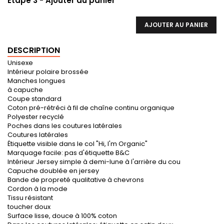
Etape 3 - Ajouter au panier
AJOUTER AU PANIER
DESCRIPTION
Unisexe
Intérieur polaire brossée
Manches longues
à capuche
Coupe standard
Coton pré-rétréci à fil de chaîne continu organique
Polyester recyclé
Poches dans les coutures latérales
Coutures latérales
Étiquette visible dans le col "Hi, I'm Organic"
Marquage facile: pas d'étiquette B&C
Intérieur Jersey simple à demi-lune à l'arrière du cou
Capuche doublée en jersey
Bande de propreté qualitative à chevrons
Cordon à la mode
Tissu résistant
toucher doux
Surface lisse, douce à 100% coton