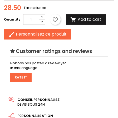
28.50
Tax excluded
Add to cart
favorite_border

Quantity
Personnalisez ce produit
brush
Customer ratings and reviews
Nobody has posted a review yet
in this language
RATE IT
CONSEIL PERSONNALISÉ
DEVIS SOUS 24H
PERSONNALISATION