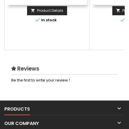
Product Details
Pro




In stock
I
Reviews
Be the first to write your review !

PRODUCTS

OUR COMPANY