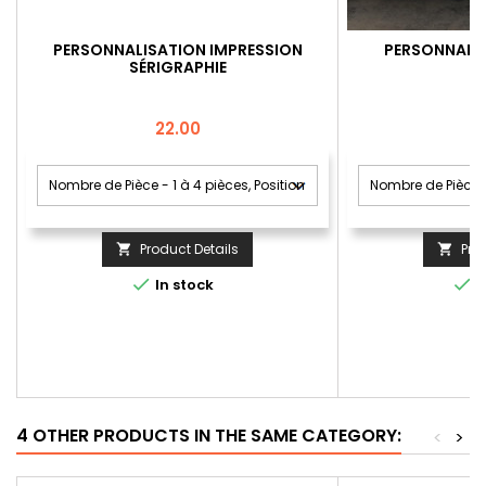
PERSONNALISATION IMPRESSION
PERSONNALIS
SÉRIGRAPHIE
Price
22.00
Product Details
Pro




In stock
I
4 OTHER PRODUCTS IN THE SAME CATEGORY:
<
>