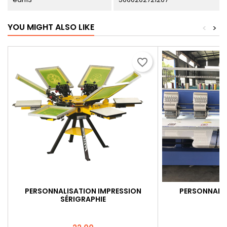
YOU MIGHT ALSO LIKE
<
>
favorite_border
PERSONNALISATION IMPRESSION
PERSONNALIS
SÉRIGRAPHIE