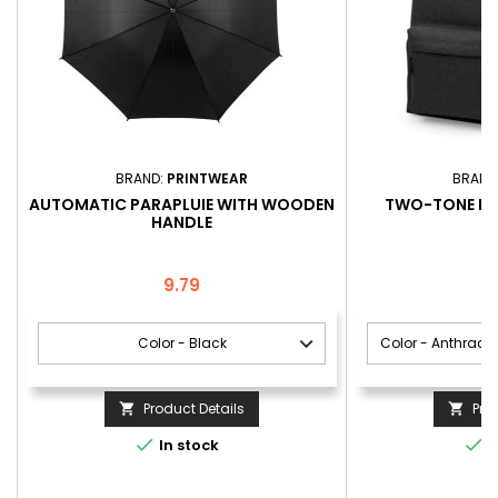
BRAND:
PRINTWEAR
BRAND
AUTOMATIC PARAPLUIE WITH WOODEN
TWO-TONE FA
HANDLE
Price
P
9.79
Product Details
Pro




In stock
I