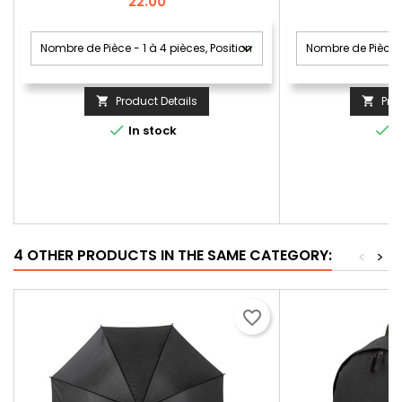
Price
22.00
Product Details
Pro




In stock
I
4 OTHER PRODUCTS IN THE SAME CATEGORY:
<
>
favorite_border