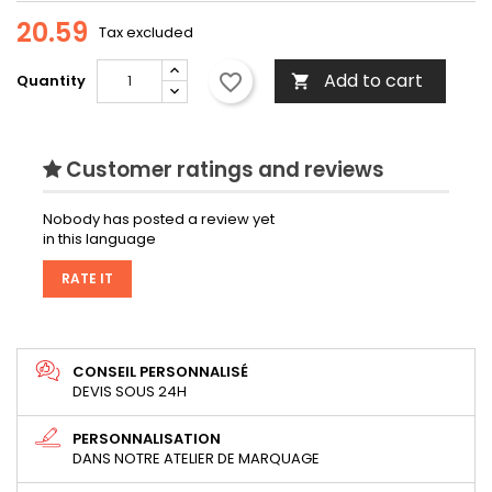
20.59
Tax excluded
Add to cart
favorite_border
Quantity

Customer ratings and reviews
Nobody has posted a review yet
in this language
RATE IT
CONSEIL PERSONNALISÉ
DEVIS SOUS 24H
PERSONNALISATION
DANS NOTRE ATELIER DE MARQUAGE