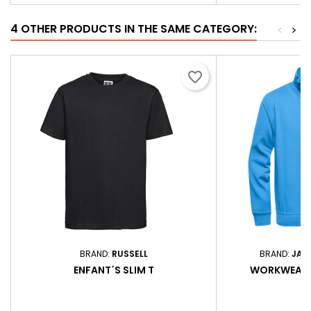
4 OTHER PRODUCTS IN THE SAME CATEGORY:
<
>
favorite_border
BRAND:
RUSSELL
BRAND:
JAM
ENFANT´S SLIM T
WORKWEAR D