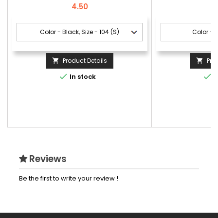
Price
P
4.50
4
Product Details
Pro




In stock
I
Reviews
Be the first to write your review !