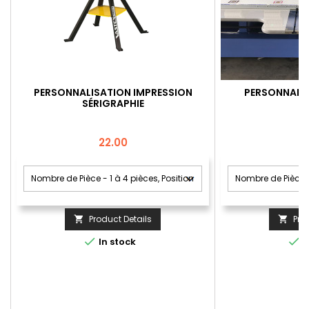
PERSONNALISATION IMPRESSION
PERSONNALIS
SÉRIGRAPHIE
Price
22.00
Product Details
Pro




In stock
I