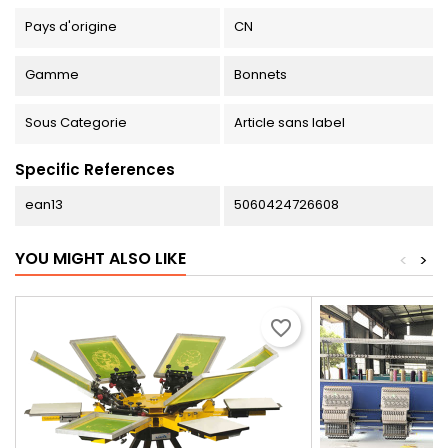
Pays d'origine
CN
Gamme
Bonnets
Sous Categorie
Article sans label
Specific References
ean13
5060424726608
YOU MIGHT ALSO LIKE
<
>
favorite_border