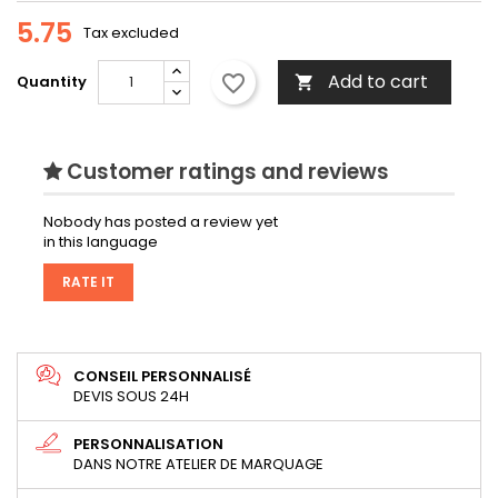
5.75
Tax excluded
Add to cart
favorite_border
Quantity

Customer ratings and reviews
Nobody has posted a review yet
in this language
RATE IT
CONSEIL PERSONNALISÉ
DEVIS SOUS 24H
PERSONNALISATION
DANS NOTRE ATELIER DE MARQUAGE