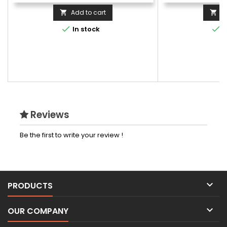
Add to cart
A




In stock
I
Reviews
Be the first to write your review !

PRODUCTS

OUR COMPANY