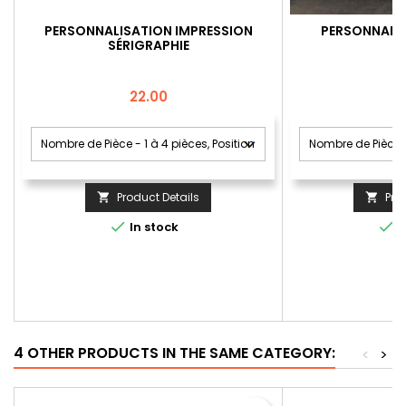
PERSONNALISATION IMPRESSION
PERSONNALIS
SÉRIGRAPHIE
Price
22.00
Product Details
Pro




In stock
I
4 OTHER PRODUCTS IN THE SAME CATEGORY:
<
>