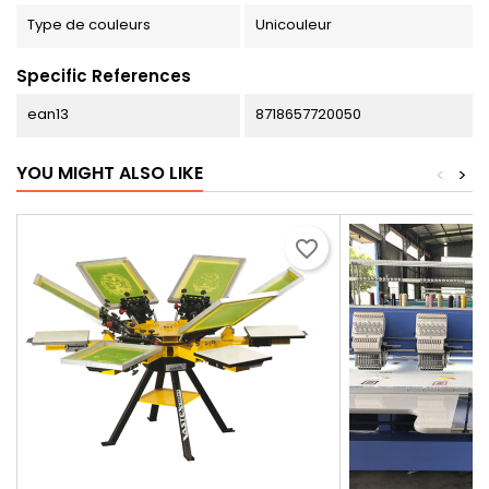
Type de couleurs
Unicouleur
Specific References
ean13
8718657720050
YOU MIGHT ALSO LIKE
<
>
favorite_border