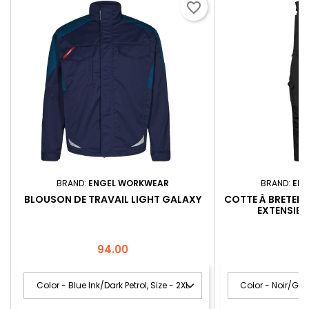
favorite_border
BRAND:
ENGEL WORKWEAR
BRAND:
EN
BLOUSON DE TRAVAIL LIGHT GALAXY
COTTE À BRETELLE
EXTENSIBL
Price
P
94.00
1