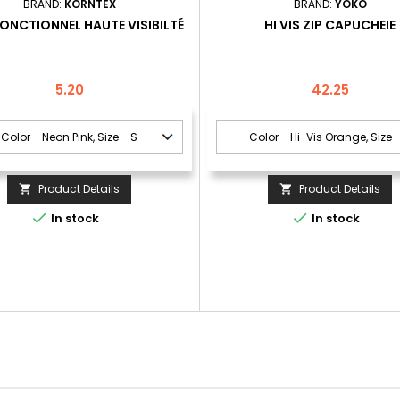
BRAND:
KORNTEX
BRAND:
YOKO
FONCTIONNEL HAUTE VISIBILTÉ
HI VIS ZIP CAPUCHEIE
Price
Price
5.20
42.25
Product Details
Product Details




In stock
In stock