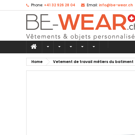
Phone:
+41 32 926 28 04
Email:
info@be-wear.ch
Ad
Cr
Si
add_circle_outline
Yo
Wi
Home
Vetement de travail métiers du batiment