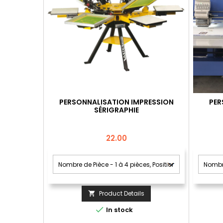
PERSONNALISATION IMPRESSION
PER
SÉRIGRAPHIE
Price
22.00
Product Details


In stock