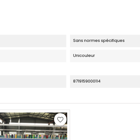
Sans normes spécifiques
Unicouleur
8719159000114
favorite_border