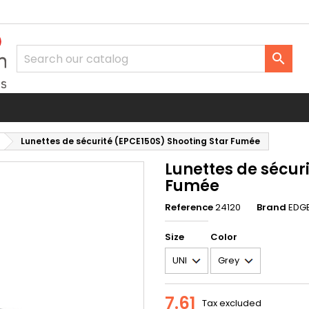
d to wishlist
eate wishlist
gn in

Créer une nouvelle liste
u need to be logged in to save products in your wishlist.
shlist name
Cancel
Sign i
Lunettes de sécurité (EPCE150S) Shooting Star Fumée
Cancel
Create wishlis
Lunettes de sécur
Fumée
Reference
24120
Brand
EDGE
Size
Color
7.61
Tax excluded