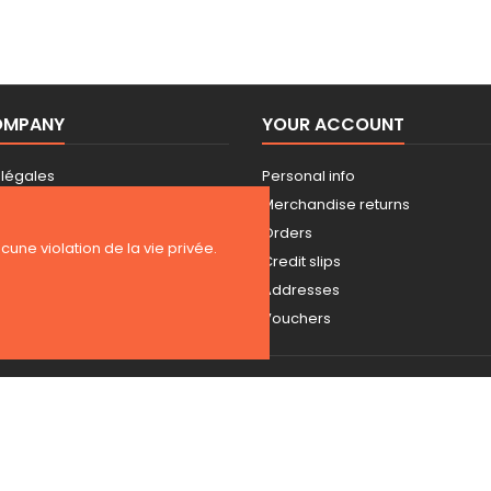
OMPANY
YOUR ACCOUNT
 légales
Personal info
 d'utilisation
Merchandise returns
Orders
ucune violation de la vie privée.
us
Credit slips
Addresses
Vouchers