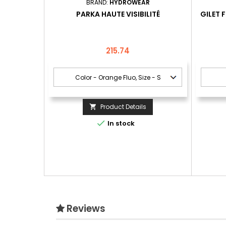
BRAND:
HYDROWEAR
PARKA HAUTE VISIBILITÉ
GILET 
Price
215.74
Product Details


In stock
Reviews