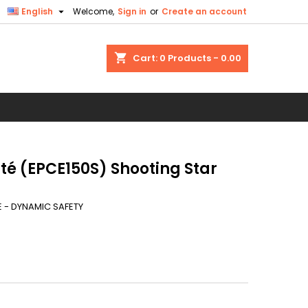

English
Welcome,
Sign in
or
Create an account
×
×
×
shopping_cart
Cart:
0
Products - 0.00
n
t
ité (EPCE150S) Shooting Star
 - DYNAMIC SAFETY