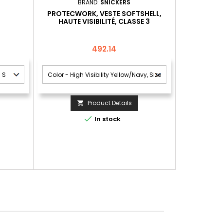
BRAND:
SNICKERS
PROTECWORK, VESTE SOFTSHELL,
HAUTE VISIBILITÉ, CLASSE 3
Price
492.14
Product Details


In stock