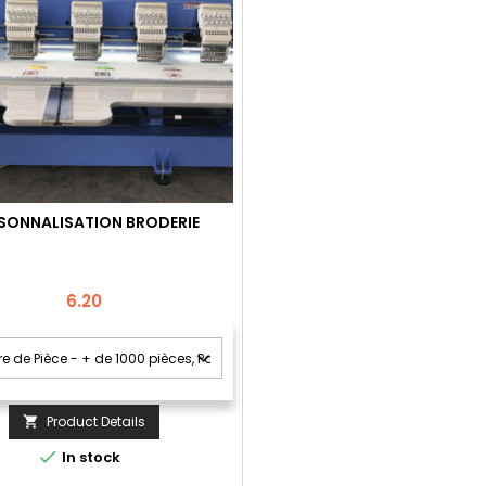
SONNALISATION BRODERIE
Price
6.20
Product Details


In stock