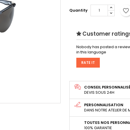
favorite_border
Quantity
Customer ratings
Nobody has posted a review
in this language
RATE IT
CONSEIL PERSONNALIS
DEVIS SOUS 24H
PERSONNALISATION
DANS NOTRE ATELIER DE
TOUTES NOS PERSONNA
100% GARANTIE