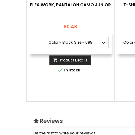
FLEXIWORK, PANTALON CAMO JUNIOR
T-SH
Price
80.48
Product Details


In stock
Reviews
Be the first to write your review !