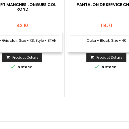
IRT MANCHES LONGUES COL
PANTALON DE SERVICE C
ROND
Price
Price
42.10
114.71
Product Details
Product Details




In stock
In stock