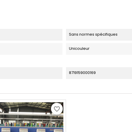
Sans normes spécifiques
Unicouleur
8719159000169
favorite_border