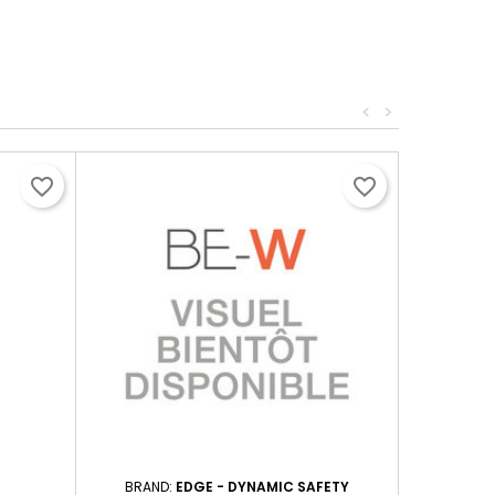
<
>
favorite_border
favorite_border
BRAND:
EDGE - DYNAMIC SAFETY