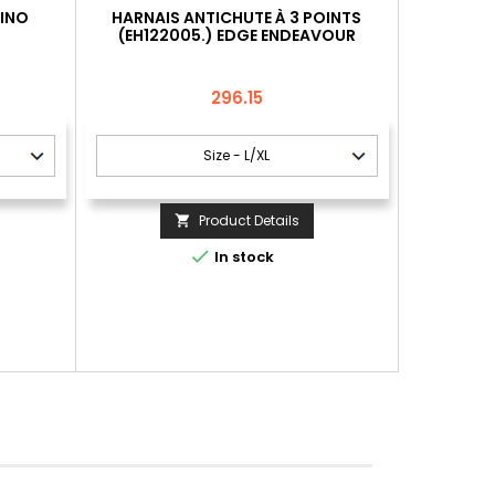
HINO
HARNAIS ANTICHUTE À 3 POINTS
(EH122005.) EDGE ENDEAVOUR
COMFORT
Price
296.15
Product Details


In stock