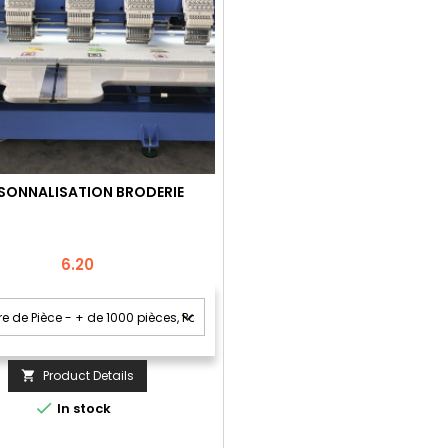
SONNALISATION BRODERIE
Price
6.20
Product Details


In stock