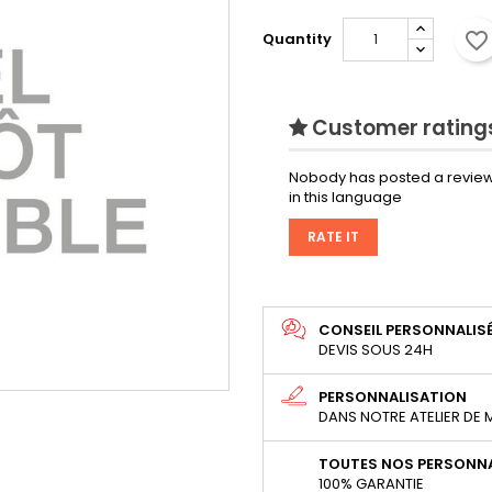
favorite_border
Quantity
Customer ratings
Nobody has posted a review
in this language
RATE IT
CONSEIL PERSONNALIS
DEVIS SOUS 24H
PERSONNALISATION
DANS NOTRE ATELIER DE
TOUTES NOS PERSONNA
100% GARANTIE