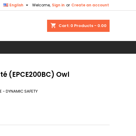

English
Welcome,
Sign in
or
Create an account
×
×
×
shopping_cart
Cart:
0
Products - 0.00
n
t
ité (EPCE200BC) Owl
E - DYNAMIC SAFETY