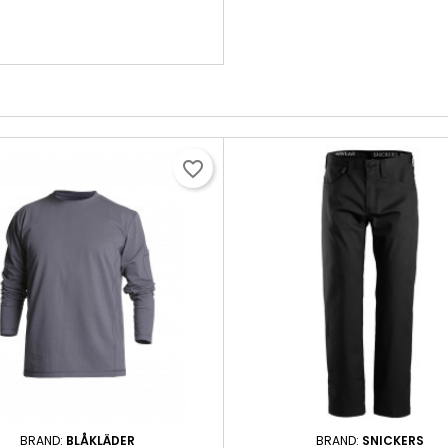
favorite_border
BRAND:
BLÅKLÄDER
BRAND:
SNICKERS