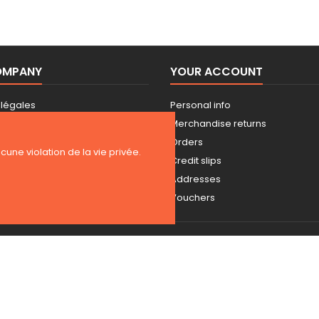
OMPANY
YOUR ACCOUNT
 légales
Personal info
 d'utilisation
Merchandise returns
Orders
ucune violation de la vie privée.
us
Credit slips
Addresses
Vouchers
Copyright 2026 BE-WEAR. Tous droits réservés. | Freelance Expert PrestaS