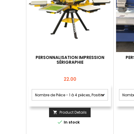
PERSONNALISATION IMPRESSION
PER
SÉRIGRAPHIE
Price
22.00
Product Details


In stock