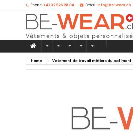
Phone:
+41 32 926 28 04
Email:
info@be-wear.ch
Ad
Cr
Si
add_circle_outline
Yo
Wi
Home
Vetement de travail métiers du batiment