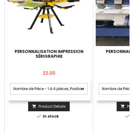
PERSONNALISATION IMPRESSION
PERSONNALIS
SÉRIGRAPHIE
Price
22.00
Product Details
Pro




In stock
I