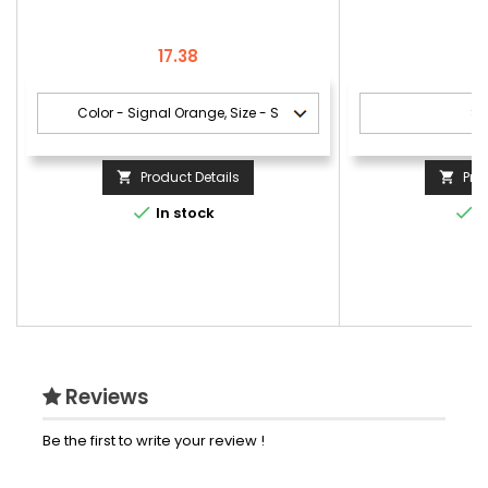
Price
Pr
17.38
3
Product Details
Pro




In stock
I
Reviews
Be the first to write your review !