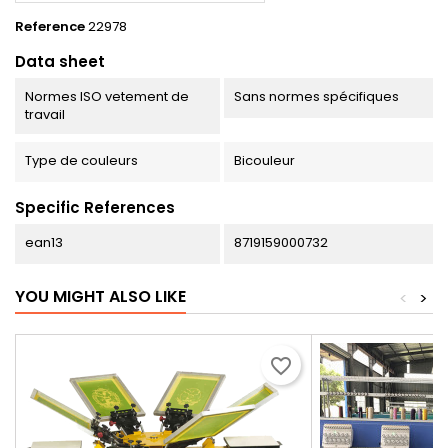
Reference
22978
Data sheet
Normes ISO vetement de
Sans normes spécifiques
travail
Type de couleurs
Bicouleur
Specific References
ean13
8719159000732
YOU MIGHT ALSO LIKE
<
>
favorite_border