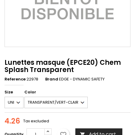
Lunettes masque (EPCE20) Chem
Splash Transparent
Reference
22978
Brand
EDGE - DYNAMIC SAFETY
Size
Color
4.26
Tax excluded
Add to cart
favorite_border
Quantity
