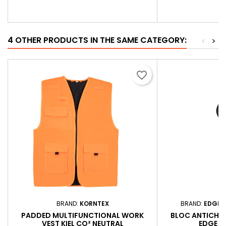
4 OTHER PRODUCTS IN THE SAME CATEGORY:
<
>
favorite_border
BRAND:
KORNTEX
BRAND:
EDGE 
PADDED MULTIFUNCTIONAL WORK
BLOC ANTICHU
VEST KIEL CO² NEUTRAL
EDGE 2