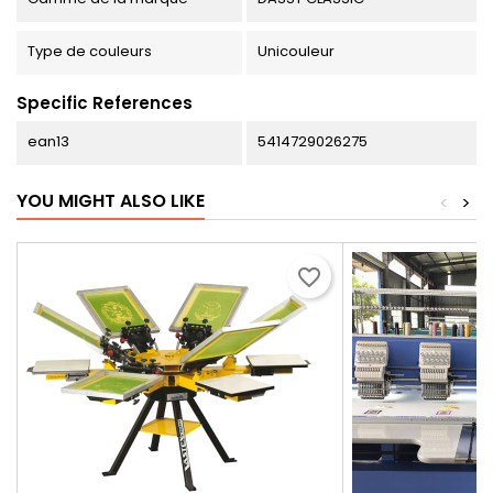
Type de couleurs
Unicouleur
Specific References
ean13
5414729026275
YOU MIGHT ALSO LIKE
<
>
favorite_border