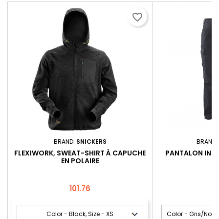
favorite_border
BRAND:
SNICKERS
BRAND:
FLEXIWORK, SWEAT-SHIRT À CAPUCHE
PANTALON INDU
EN POLAIRE
F
Price
P
101.76