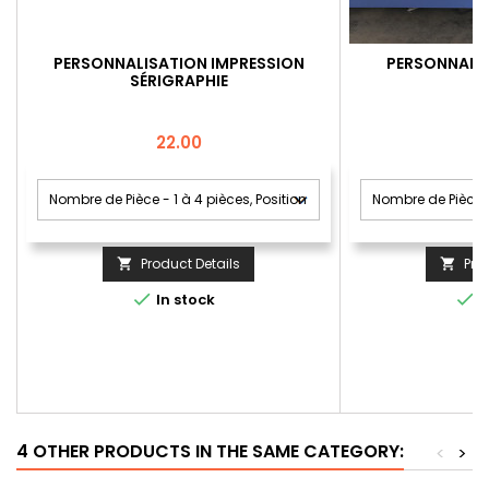
PERSONNALISATION IMPRESSION
PERSONNALIS
SÉRIGRAPHIE
Price
22.00
Product Details
Pro




In stock
I
4 OTHER PRODUCTS IN THE SAME CATEGORY:
<
>