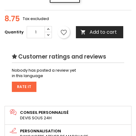
8.75
Tax excluded
Add to cart
favorite_border
Quantity

Customer ratings and reviews
Nobody has posted a review yet
in this language
RATE IT
CONSEIL PERSONNALISÉ
DEVIS SOUS 24H
PERSONNALISATION