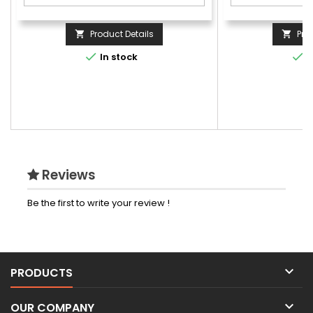
Product Details
Pro




In stock
I
Reviews
Be the first to write your review !

PRODUCTS

OUR COMPANY