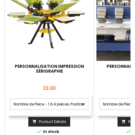
PERSONNALISATION IMPRESSION
PERSONNALIS
SÉRIGRAPHIE
Price
22.00
Product Details
Pro




In stock
I