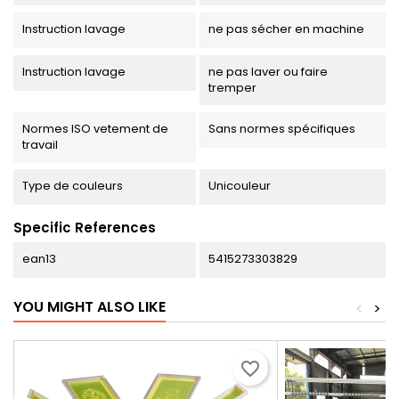
Instruction lavage
ne pas sécher en machine
Instruction lavage
ne pas laver ou faire
tremper
Normes ISO vetement de
Sans normes spécifiques
travail
Type de couleurs
Unicouleur
Specific References
ean13
5415273303829
YOU MIGHT ALSO LIKE
<
>
favorite_border