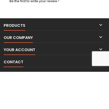
Be the first to write your review !

PRODUCTS

OUR COMPANY

YOUR ACCOUNT

CONTACT
NEWSLETTER
© Copyright 2026 BE-WEAR. Tous droits réservés. | Freelance Expert
Security monitoring by