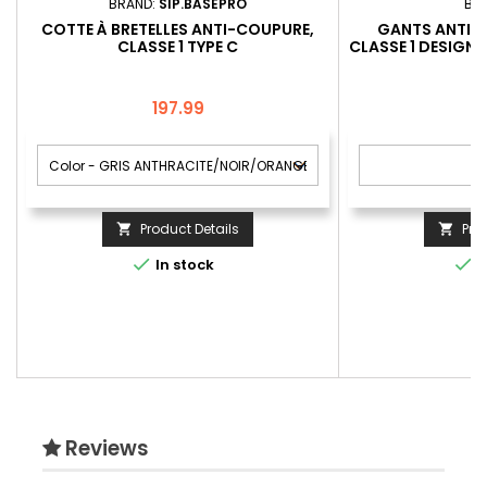
BRAND:
SIP.BASEPRO
BR
COTTE À BRETELLES ANTI-COUPURE,
GANTS ANTI-C
CLASSE 1 TYPE C
CLASSE 1 DESIGN A
3 
Price
P
197.99
Product Details
Pro




In stock
I
Reviews