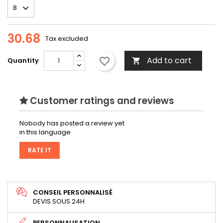
30.68
Tax excluded
Add to cart
favorite_border
Quantity

Customer ratings and reviews
Nobody has posted a review yet
in this language
RATE IT
CONSEIL PERSONNALISÉ
DEVIS SOUS 24H
PERSONNALISATION