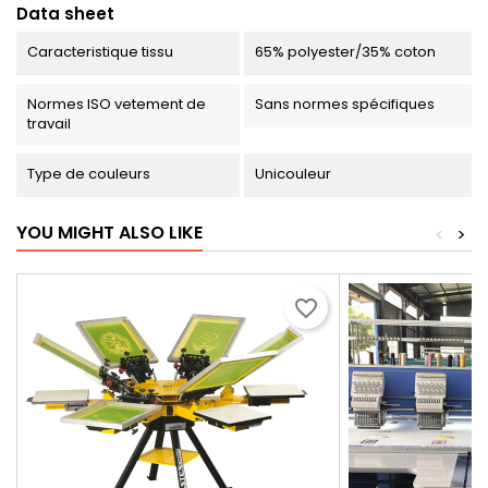
Data sheet
Caracteristique tissu
65% polyester/35% coton
Normes ISO vetement de
Sans normes spécifiques
travail
Type de couleurs
Unicouleur
YOU MIGHT ALSO LIKE
<
>
favorite_border