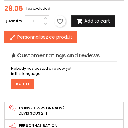
29.05
Tax excluded
Add to cart
favorite_border

Quantity
Personnalisez ce produit
brush
Customer ratings and reviews
Nobody has posted a review yet
in this language
RATE IT
CONSEIL PERSONNALISÉ
DEVIS SOUS 24H
PERSONNALISATION