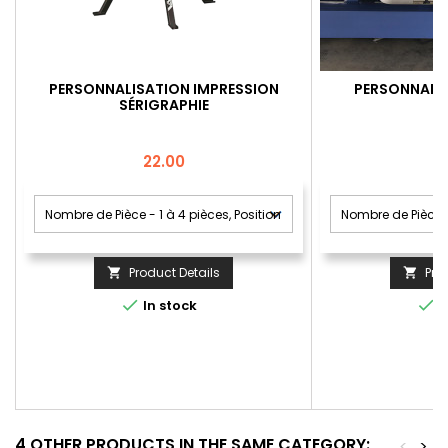
PERSONNALISATION IMPRESSION
PERSONNALIS
SÉRIGRAPHIE
Price
22.00
Product Details
Pro




In stock
I
4 OTHER PRODUCTS IN THE SAME CATEGORY:
<
>