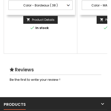
Product Details
Pro




In stock
I
Reviews
Be the first to write your review !

PRODUCTS