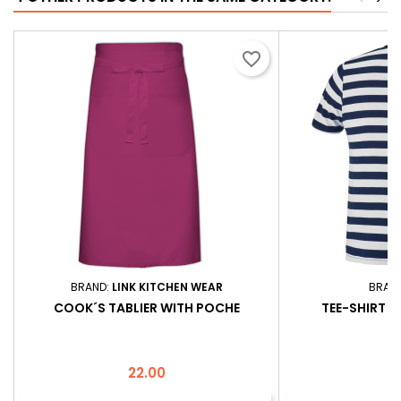
favorite_border
BRAND:
LINK KITCHEN WEAR
BRAN
COOK´S TABLIER WITH POCHE
TEE-SHIRT 
Price
P
22.00
3