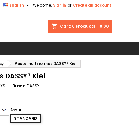

English
Welcome,
Sign in
or
Create an account
×
×
×
shopping_cart
Cart:
0
Products - 0.00
n
sy
Veste multinormes DASSY® Kiel
t
 DASSY® Kiel
0XS
Brand
DASSY
Style
STANDARD