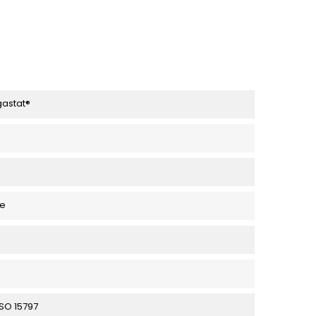
gastat®
re
ISO 15797