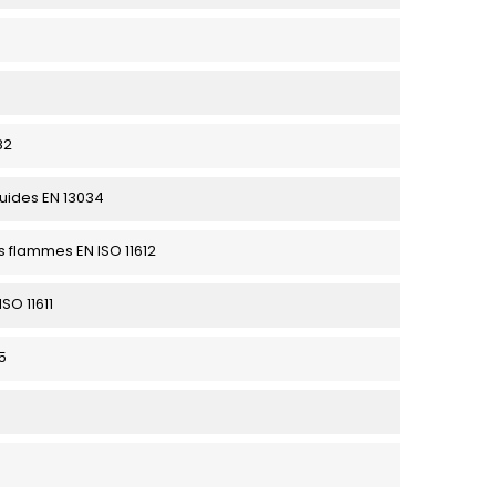
82
quides EN 13034
es flammes EN ISO 11612
SO 11611
5