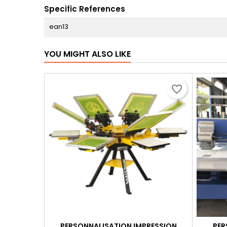
Specific References
ean13
YOU MIGHT ALSO LIKE
favorite_border
PERSONNALISATION IMPRESSION
PER