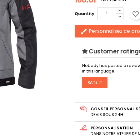
favorite_border
Quantity
Personnalisez ce pro
brush
Customer ratings
Nobody has posted a review
in this language
RATE IT
CONSEIL PERSONNALIS
DEVIS SOUS 24H
PERSONNALISATION
DANS NOTRE ATELIER DE