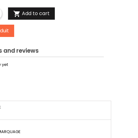
Add to cart

duit
 and reviews
 yet
É
 MARQUAGE