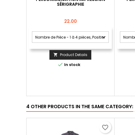
SÉRIGRAPHIE
Price
22.00
Product Details


In stock
4 OTHER PRODUCTS IN THE SAME CATEGORY:
favorite_border