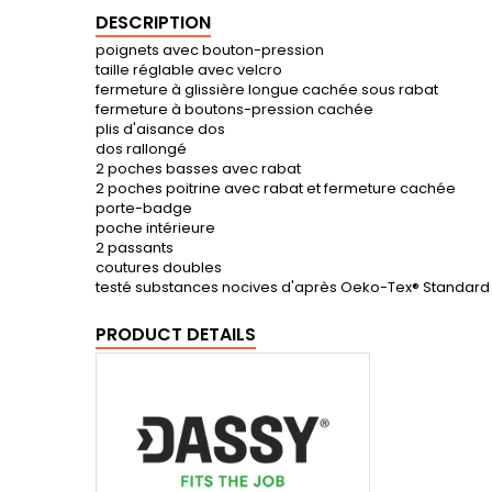
DESCRIPTION
poignets avec bouton-pression
taille réglable avec velcro
fermeture à glissière longue cachée sous rabat
fermeture à boutons-pression cachée
plis d'aisance dos
dos rallongé
2 poches basses avec rabat
2 poches poitrine avec rabat et fermeture cachée
porte-badge
poche intérieure
2 passants
coutures doubles
testé substances nocives d'après Oeko-Tex® Standard
PRODUCT DETAILS