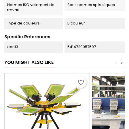
Normes ISO vetement de
Sans normes spécifiques
travail
Type de couleurs
Bicouleur
Specific References
ean13
5414729057507
YOU MIGHT ALSO LIKE
<
>
favorite_border