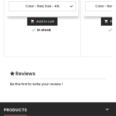
Add to cart
Pro




In stock
I
Reviews
Be the first to write your review !

PRODUCTS