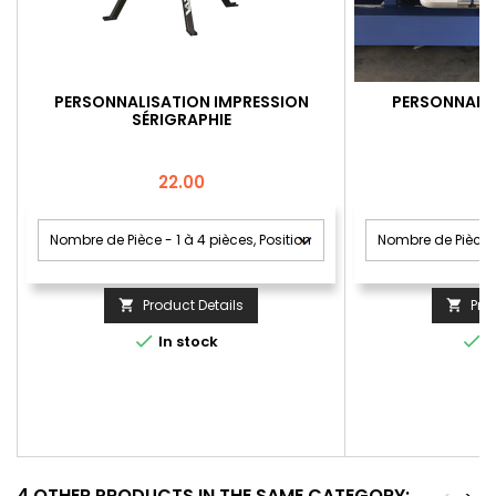
PERSONNALISATION IMPRESSION
PERSONNALIS
SÉRIGRAPHIE
Price
22.00
Product Details
Pro




In stock
I
4 OTHER PRODUCTS IN THE SAME CATEGORY: