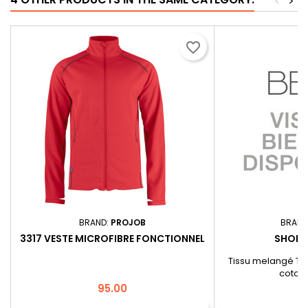
<
>
favorite_border
BRAND:
PROJOB
BRAND
3317 VESTE MICROFIBRE FONCTIONNEL
SHORT
Tissu melangé Twi
coton
Price
P
95.00
4