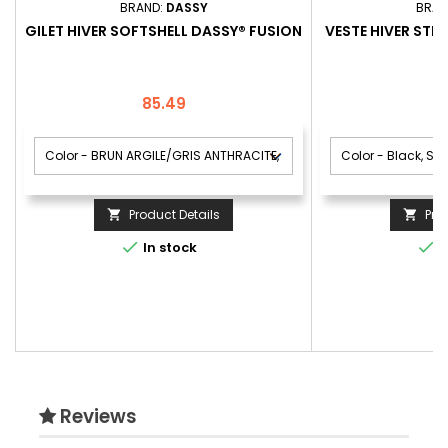
BRAND:
DASSY
BRAN
GILET HIVER SOFTSHELL DASSY® FUSION
VESTE HIVER STR
Price
P
85.49
2
Product Details
Pro




In stock
I
Reviews