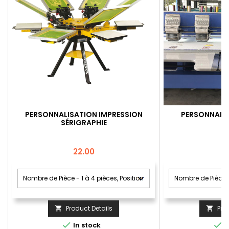
PERSONNALISATION IMPRESSION
PERSONNALIS
SÉRIGRAPHIE
Price
22.00
Product Details
Pro




In stock
I