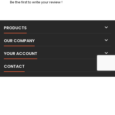
Be the first to write your review !

PRODUCTS

OUR COMPANY

YOUR ACCOUNT

CONTACT
NEWSLETTER
© Copyright 2026 BE-WEAR. Tous droits réservés. | Freelance Expert
Security monitoring by