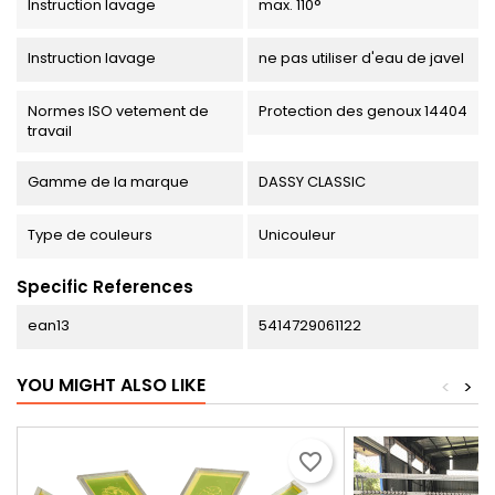
Instruction lavage
max. 110°
Instruction lavage
ne pas utiliser d'eau de javel
Normes ISO vetement de
Protection des genoux 14404
travail
Gamme de la marque
DASSY CLASSIC
Type de couleurs
Unicouleur
Specific References
ean13
5414729061122
YOU MIGHT ALSO LIKE
<
>
favorite_border