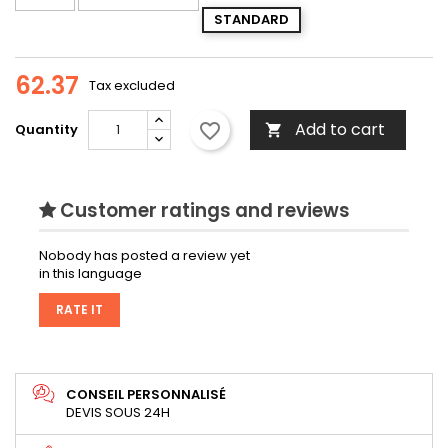
STANDARD
62.37
Tax excluded
Add to cart
favorite_border
Quantity

Customer ratings and reviews
Nobody has posted a review yet
in this language
RATE IT
CONSEIL PERSONNALISÉ
DEVIS SOUS 24H