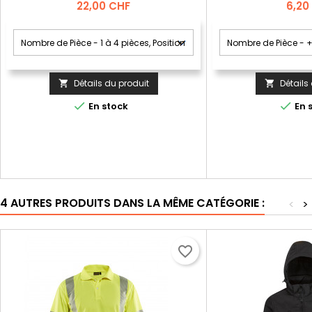
Prix
Prix
22,00 CHF
6,20
Détails du produit
Détails




En stock
En 
4 AUTRES PRODUITS DANS LA MÊME CATÉGORIE :
<
>
favorite_border