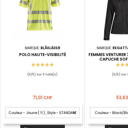
MARQUE:
BLÅKLÄDER
MARQUE:
REGATT
POLO HAUTE-VISIBILITÉ
FEMMES VENTURER 
CAPUCHE SOF
(
5
/
5
) sur
3
note(s)
(
5
/
5
) sur
Prix
Prix
71,01 CHF
53,6