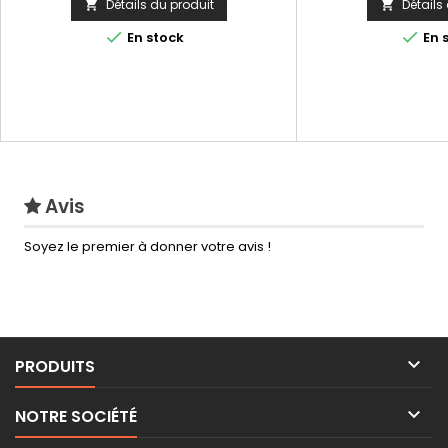
Détails du produit
Détails




En stock
En 
Avis
Soyez le premier à donner votre avis !

PRODUITS

NOTRE SOCIÉTÉ