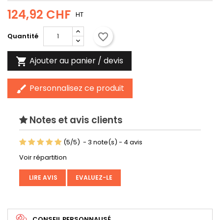
124,92 CHF
HT
favorite_border
Quantité
Ajouter au panier / devis

Personnalisez ce produit
brush
Notes et avis clients
(
5
/
5
)
-
3
note(s) -
4
avis
Voir répartition
LIRE AVIS
EVALUEZ-LE
CONSEIL PERSONNALISÉ