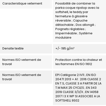
Caracteristique vetement
Possibilité de combiner la
parka coque ripstop avec la
softshell, le teddy par
fermeture à glissière
réversible ; Capuche
détachable ; Dos allongé ;
Poignets réglables ;
Imperméable ; Système
modulaire
Densite textile
+/- 195 g/m²
Normes ISO vetement de
Protection contre la chaleur et
travail
les flammes EN ISO 11612
Normes ISO vetement de
EPI Catégorie 2 IV11 ; EN ISO
travail
20471 2013 + A1 : 2016 CLASSE 2
EN T.S, CLASSE 3 A PARTIR DE LA
T.M MAX 25 CYCLES ; EN 343
2019 CLASSE 3/3/X ; EN 14058
2017 1 3 X WP SI ASSOCIEE A LA
SOFTSHELL 9S02