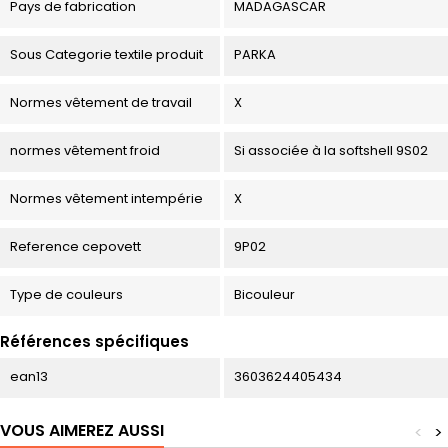
Pays de fabrication
MADAGASCAR
Sous Categorie textile produit
PARKA
Normes vêtement de travail
X
normes vêtement froid
Si associée à la softshell 9S02
Normes vêtement intempérie
X
Reference cepovett
9P02
Type de couleurs
Bicouleur
Références spécifiques
ean13
3603624405434
VOUS AIMEREZ AUSSI
<
>