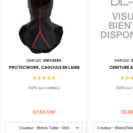
MARQUE:
SNICKERS
MARQUE:
PROTECWORK, CAGOULE EN LAINE
CEINTURE 
(
5
/
5
) sur
3
note(s)
(
5
/
5
) sur
Prix
Prix
67,53 CHF
33,3