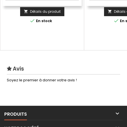
Détails du produit
Détails




En stock
En 
Avis
Soyez le premier à donner votre avis !

PRODUITS