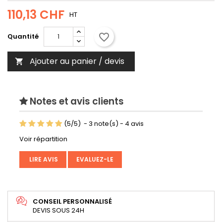
110,13 CHF
HT
favorite_border
Quantité
Ajouter au panier / devis

Notes et avis clients
(
5
/
5
)
-
3
note(s) -
4
avis
Voir répartition
LIRE AVIS
EVALUEZ-LE
CONSEIL PERSONNALISÉ
DEVIS SOUS 24H