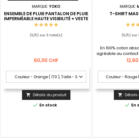
MARQUE:
YOKO
MARQUE:
ENSEMBLE DE PLUIE PANTALON DE PLUIE
T-SHIRT MA
IMPERMÉABLE HAUTE VISIBILITÉ + VESTE
DE PLUIE ÉTÉ
(
5
/
5
) sur
3
note(s)
(
5
/
5
) sur
En 100% coton absor
agréable au contact 
cintré spécial femme.
Prix
Prix
60,00 CHF
12,6
côtelée.; Coutu
recouvertes par u
légèrement rembo
frottement d
Détails du produit
Détails




En stock
En 