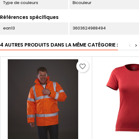
Type de couleurs
Bicouleur
Références spécifiques
ean13
3603624988494
4 AUTRES PRODUITS DANS LA MÊME CATÉGORIE :
<
>
favorite_border