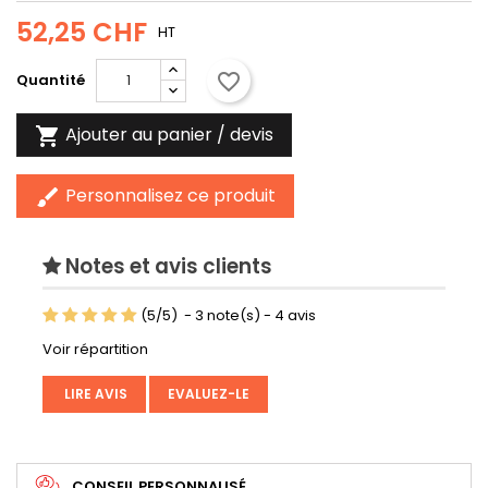
52,25 CHF
HT
favorite_border
Quantité
Ajouter au panier / devis

Personnalisez ce produit
brush
Notes et avis clients
(
5
/
5
)
-
3
note(s) -
4
avis
Voir répartition
LIRE AVIS
EVALUEZ-LE
CONSEIL PERSONNALISÉ