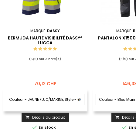
MARQUE:
DASSY
MARQUE:
B
BERMUDA HAUTE VISIBILITÉ DASSY®
PANTALON X150
LUCCA
(
5
/
5
) sur
3
note(s)
(
5
/
5
) sur
Prix
Prix
70,12 CHF
146,3
Détails du produit
Détails




En stock
En 