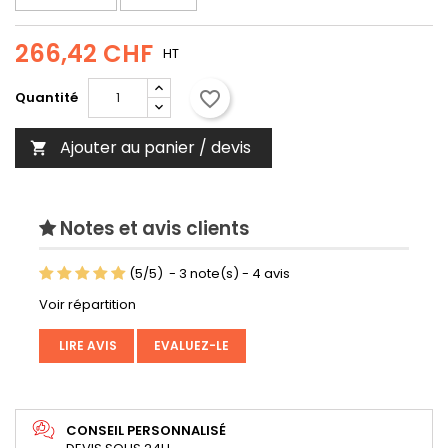
266,42 CHF
HT
favorite_border
Quantité
Ajouter au panier / devis

Notes et avis clients
(
5
/
5
)
-
3
note(s) -
4
avis
Voir répartition
LIRE AVIS
EVALUEZ-LE
CONSEIL PERSONNALISÉ