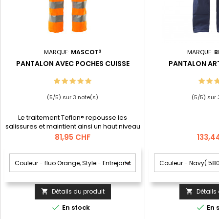
MARQUE:
MASCOT®
MARQUE:
B
PANTALON AVEC POCHES CUISSE
PANTALON AR
(
5
/
5
) sur
3
note(s)
(
5
/
5
) sur
Le traitement Teflon® repousse les
salissures et maintient ainsi un haut niveau
de visibilité.; Facilement rallongeable de 3
Prix
Prix
81,95 CHF
133,4
cm en décousant la couture rouge sur le
revers.; Poche cuisse avec patte et
boutons-pression cachés.; Triples
coutures ultra-résistantes sur les jambes
et l'entrejambe pour prolonger la durée
de vie du produit.; Forme ergonomique...
Détails du produit
Détails




En stock
En 