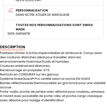
DEVIS SOUS 24H
PERSONNALISATION
DANS NOTRE ATELIER DE MARQUAGE
TOUTES NOS PERSONNALISATIONS SONT SWISS
MADE
100% GARANTIE
DESCRIPTION
Pantalon d’hiver à la fois imperméable et rembourré. Conçu avec
des coutures étanches idéal pour travailler dans les
environnements hivernaux froids et humides.
Coutures entièrement étanches.
Rembourrage en polyester 37.5.
Renforts en CORDURA® sur les genoux.
Système KneeGuard® Pro certifié selon la norme EN 14404.
Bande réfléchissante thermoscellée en gris foncé pour une visibilité
accrue.
Porte-outils, poche de jambe avec attache pour couteau, anneaux
à l’avant avec possibilité de porte-clés, et poche cargo classique
avec attache pour badge d’identification.