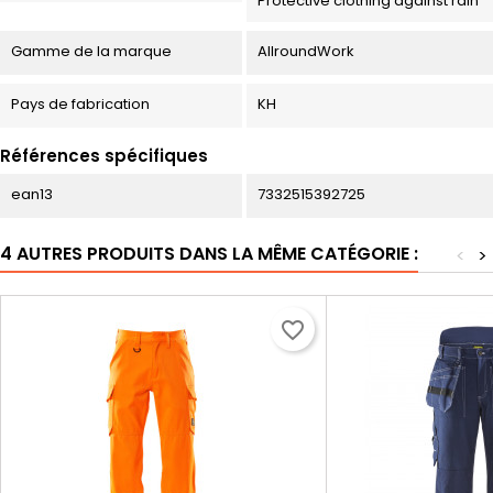
Protective clothing against rain
Gamme de la marque
AllroundWork
Pays de fabrication
KH
Références spécifiques
ean13
7332515392725
4 AUTRES PRODUITS DANS LA MÊME CATÉGORIE :
<
>
favorite_border