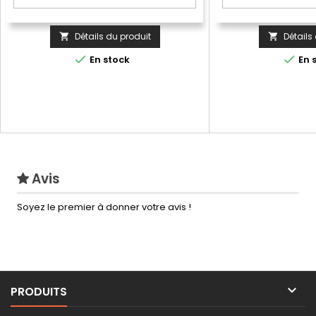
Détails du produit
Détails




En stock
En 
Avis
Soyez le premier à donner votre avis !

PRODUITS