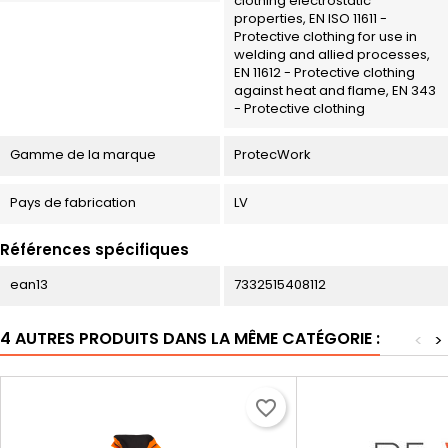
clothing electrostatic
properties, EN ISO 11611 -
Protective clothing for use in
welding and allied processes,
EN 11612 - Protective clothing
against heat and flame, EN 343
- Protective clothing
Gamme de la marque
ProtecWork
Pays de fabrication
LV
Références spécifiques
ean13
7332515408112
4 AUTRES PRODUITS DANS LA MÊME CATÉGORIE :
<
>
favorite_border