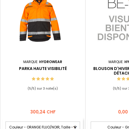
MARQUE:
HYDROWEAR
MARQUE:
H
PARKA HAUTE VISIBILITÉ
BLOUSON D'HIVE
DÉTAC
(
5
/
5
) sur
3
note(s)
(
5
/
5
) sur
Prix
Prix
300,24 CHF
0,00