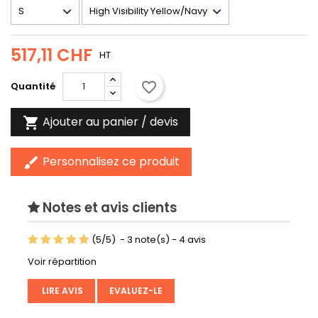
517,11 CHF
HT
favorite_border
Quantité
Ajouter au panier / devis

Personnalisez ce produit
brush
Notes et avis clients
(
5
/
5
)
-
3
note(s) -
4
avis
Voir répartition
LIRE AVIS
EVALUEZ-LE