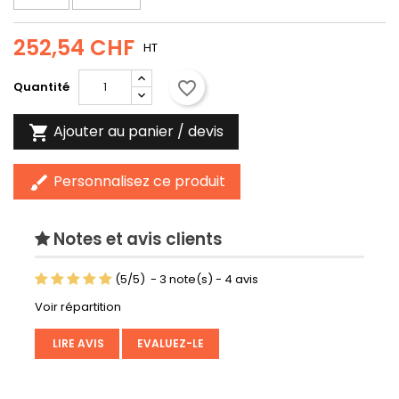
252,54 CHF
HT
favorite_border
Quantité
Ajouter au panier / devis

Personnalisez ce produit
brush
Notes et avis clients
(
5
/
5
)
-
3
note(s) -
4
avis
Voir répartition
LIRE AVIS
EVALUEZ-LE