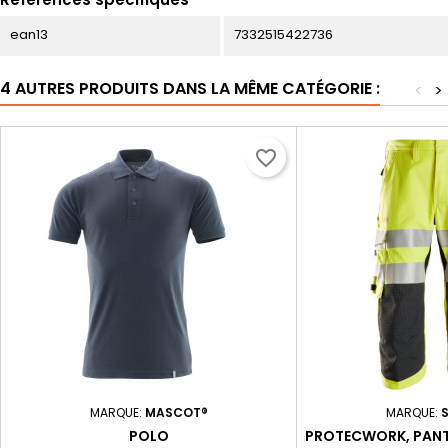
ean13
7332515422736
4 AUTRES PRODUITS DANS LA MÊME CATÉGORIE :
<
>
favorite_border
MARQUE:
MASCOT®
MARQUE:
POLO
PROTECWORK, PANT