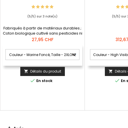
(
5
/
5
) sur
3
note(s)
(
5
/
5
) sur
Fabriqués à partir de matériaux durables.;
Coton biologique cultivé sans pesticides ni
produits chimiques.; Coupe moderne, plus
Prix
Prix
27,95 CHF
312,6
près du corps mais offrant une excellente
liberté de mouvement.; Patte de col
boutonnée.; Col en maille côtelée.;
Coutures dans le cou recouvertes par une
bande de tissu légèrement rembourrée –
évite le frottement des coutures.
Détails du produit
Détails




En stock
En 