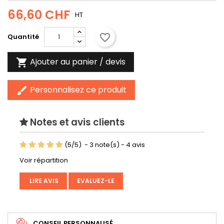
66,60 CHF
HT
favorite_border
Quantité
Ajouter au panier / devis

Personnalisez ce produit
brush
Notes et avis clients
(
5
/
5
)
-
3
note(s) -
4
avis
Voir répartition
LIRE AVIS
EVALUEZ-LE
CONSEIL PERSONNALISÉ