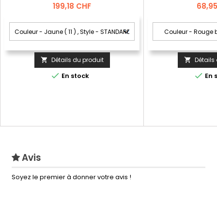
mouvement.; Po
Prix
Prix
199,18 CHF
68,9
spacieuses.; Taille e
côtelée.; Col mont
serr
Détails du produit
Détails




En stock
En 
Avis
Soyez le premier à donner votre avis !