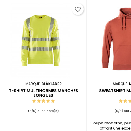
favorite_border
MARQUE:
BLÅKLÄDER
MARQUE:
T-SHIRT MULTINORMES MANCHES
SWEATSHIRT 
LONGUES
(
5
/
5
) sur
3
note(s)
(
5
/
5
) sur
Coupe moderne, plus
offrant une excel