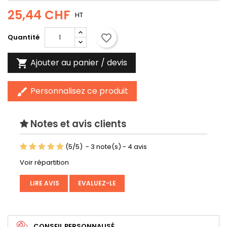
25,44 CHF
HT
favorite_border
Quantité
Ajouter au panier / devis

Personnalisez ce produit
brush
Notes et avis clients
(
5
/
5
)
-
3
note(s) -
4
avis
Voir répartition
LIRE AVIS
EVALUEZ-LE
CONSEIL PERSONNALISÉ