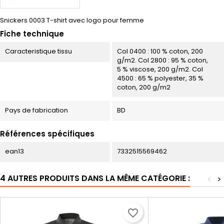
Snickers 0003 T-shirt avec logo pour femme
Fiche technique
Caracteristique tissu
Col 0400 : 100 % coton, 200
g/m2. Col 2800 : 95 % coton,
5 % viscose, 200 g/m2. Col
4500 : 65 % polyester, 35 %
coton, 200 g/m2
Pays de fabrication
BD
Références spécifiques
ean13
7332515569462
4 AUTRES PRODUITS DANS LA MÊME CATÉGORIE :
<
>
favorite_border